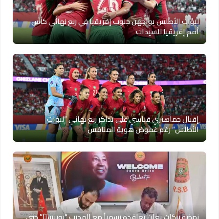
لبؤات الأطلس يواجهن جنوب إفريقيا في ربع نهائي كأس
أمم إفريقيا للسيدات
إقبال جماهيري قياسي على تذاكر ربع نهائي “لبؤات
الأطلس” رغم غموض هوية المنافس
نهضة بركان يعلن تعاقده رسمياً مع المدرب “بوبيستا” حتى