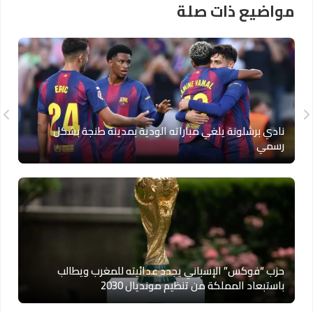
مواضيع ذات صلة
نادي برشلونة يلغي مباراته الودية بمدينة طنجة بشكل
رسمي
حزب “فوكس” الإسباني يجدد عدائيته للمغرب ويطالب
باستبعاد المملكة من تنظيم مونديال 2030