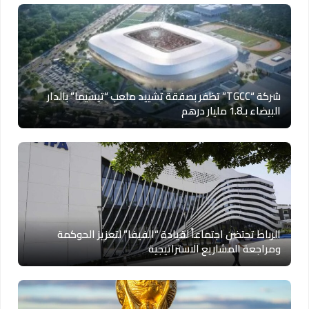
شركة “TGCC” تظفر بصفقة تشييد ملعب “تيسيما” بالدار
البيضاء بـ1.8 مليار درهم
الرباط تحتضن اجتماعاً لقيادة “الفيفا” لتعزيز الحوكمة
ومراجعة المشاريع الاستراتيجية