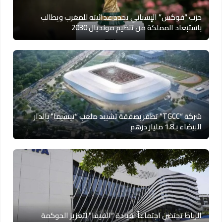
حزب “فوكس” الإسباني يجدد عدائيته للمغرب ويطالب
باستبعاد المملكة من تنظيم مونديال 2030
شركة “TGCC” تظفر بصفقة تشييد ملعب “تيسيما” بالدار
البيضاء بـ1.8 مليار درهم
الرباط تحتضن اجتماعاً لقيادة “الفيفا” لتعزيز الحوكمة