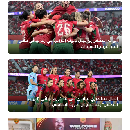
لبؤات الأطلس يواجهن جنوب إفريقيا في ربع نهائي كأس
أمم إفريقيا للسيدات
إقبال جماهيري قياسي على تذاكر ربع نهائي “لبؤات
الأطلس” رغم غموض هوية المنافس