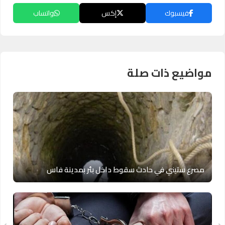
فيسبوك
إكس
واتساب
مواضيع ذات صلة
مصرع ستيني في حادث سقوط داخل بئر بمدينة فاس