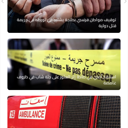
توقيف مواطن فرنسي بطنجة يشتبه في تورطه في جريمة
قتل دولية
استنفار أمني في طاطا إثر العثور على جثة شاب في ظروف
غامضة