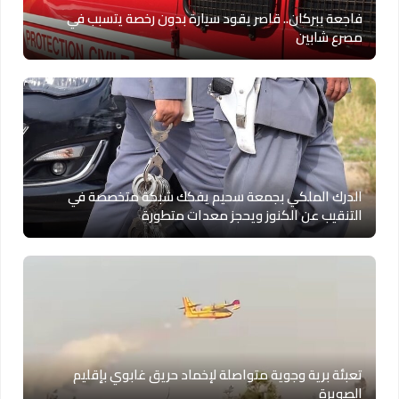
فاجعة ببركان.. قاصر يقود سيارة بدون رخصة يتسبب في
مصرع شابين
الدرك الملكي بجمعة سحيم يفكك شبكة متخصصة في
التنقيب عن الكنوز ويحجز معدات متطورة
تعبئة برية وجوية متواصلة لإخماد حريق غابوي بإقليم
الصويرة