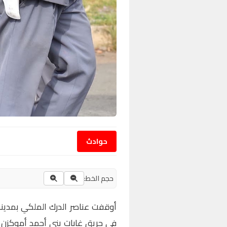
حوادث
حجم الخط:
أوقفت عناصر الدرك الملكي بمدينة
في حريق غابات بني أحمد أموكزن 