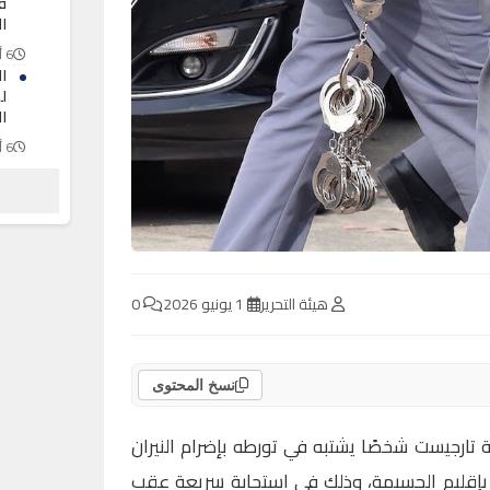
ف
ال
6 أغسطس 2026
ا
ل
ا
6 أغسطس 2026
ا
ا
ا
6 أغسطس 2026
هيئة التحرير
1 يونيو 2026
0
نسخ المحتوى
 تارجيست شخصًا يشتبه في تورطه بإضرام النيران
بإقليم الحسيمة، وذلك في استجابة سريعة عقب