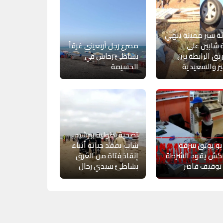
ة سير مميتة تنهي
 شابين على
مصرع رجل أربعيني غرقاً
يق الرابطة بين
بشاطئ رحاش في
ر والسعيدية
الحسيمة
تضحية بطولية ببرشيد..
و يوثق سرقة
شاب يفقد حياته أثناء
اكش يقود الشرطة
إنقاذ فتاة من الغرق
توقيف قاصر
بشاطئ سيدي رحال