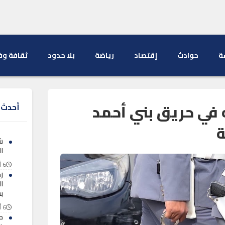
ة
حوادث
إقتصاد
رياضة
بلا حدود
ثقافة وف
في حريق بني أحمد
أحدث ا
ة
ش
ال
6 أغسطس 2026
ز
ا
ب
6 أغسطس 2026