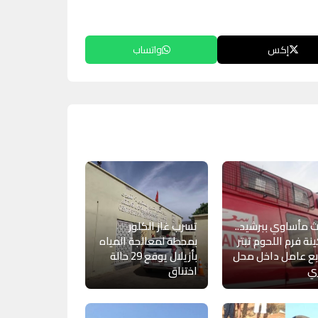
إكس
واتساب
 مأساوي ببرشيد..
تسرب غاز الكلور
نة فرم اللحوم تبتر
بمحطة لمعالجة المياه
بع عامل داخل محل
بأزيلال يوقع 29 حالة
ي
اختناق