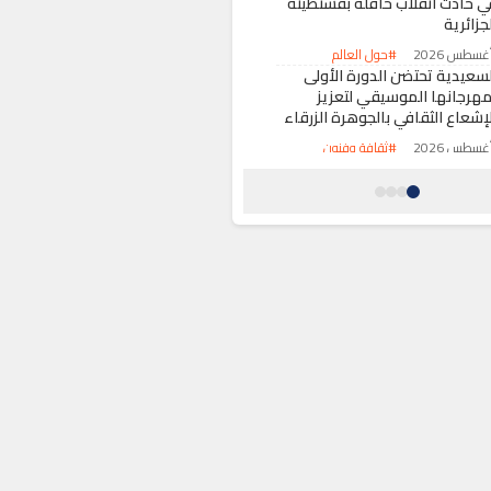
ي حادث انقلاب حافلة بقسنطينة
جزائرية
#حول العالم
لسعيدية تحتضن الدورة الأولى
مهرجانها الموسيقي لتعزيز
لإشعاع الثقافي بالجوهرة الزرقاء
#ثقافة وفنون
لبرلمان الأوروبي يعقد جلسة
ستثنائية لمناقشة تداعيات أزمة
لهجرة بسبتة المحتلة
#حول العالم