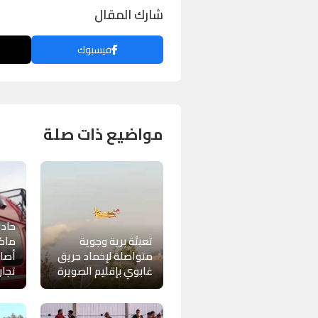
شارك المقال
فيسبوك
مواضيع ذات صلة
حادث
تعبئة برية وجوية
ماكي
متواصلة لإخماد حريق
أصا
غابوي بإقليم الصويرة
تجار