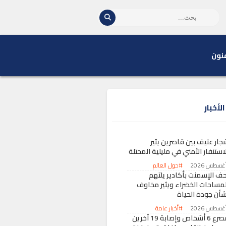
نون
لأخبار
جار عنيف بين قاصرين يثير
استنفار الأمني في مليلية المحتلة
#حول العالم
حف الإسمنت بأكادير يلتهم
لمساحات الخضراء ويثير مخاوف
شأن جودة الحياة
#أخبار عامة
مصرع 6 أشخاص وإصابة 19 آخرين