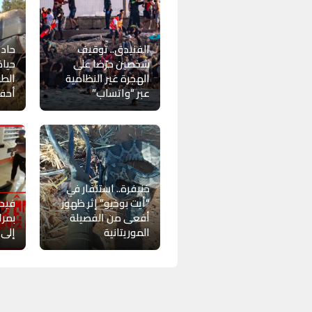
الفنيدق.. توقيف
حادث
شخصين حرّضا على
حياة
الهجرة غير النظامية
الطر
عبر “واتساب”
أحفي
خنيفرة.. استنفار في
“أيت بوخيو” إثر ظهور
فيدي
أفعى من الفصيلة
بمر
الموريتانية
إلى 