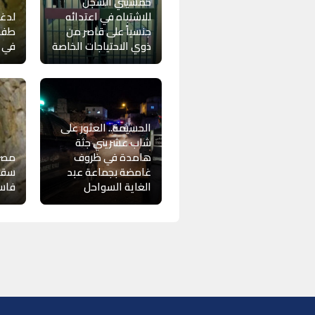
خمسيني السجن
للاشتباه في اعتدائه
لدغ
جنسياً على قاصر من
طفلا
ذوي الاحتياجات الخاصة
في ح
الحسيمة.. العثور على
شاب عشريني جثة
هامدة في ظروف
مصر
غامضة بجماعة عبد
سقوط
الغاية السواحل
فاس