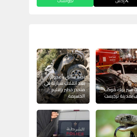
إكس
واتساب
نجاة سائق بأعجوبة
بعد انقلاب سيارته في
 سير يربك موكب
منحدر خطير بإقليم
 بمدينة ترجيست
الحسيمة