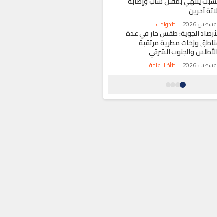
لسبت ينتهي بمقتل شاب وإصابة
اثة آخرين
#حوادث
لأرصاد الجوية: طقس حار في عدة
ناطق وزخات مطرية مرتقبة
الأطلس والجنوب الشرقي
#أخبار عامة
ادث سير يربك موكب زفاف
مدينة ترجيست
#حوادث