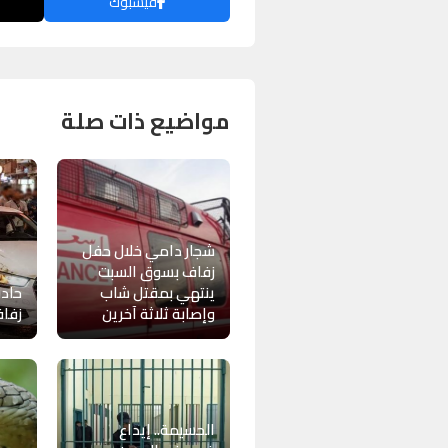
فيسبوك
مواضيع ذات صلة
شجار دامي خلال حفل
زفاف بسوق السبت
ينتهي بمقتل شاب
حادث
وإصابة ثلاثة آخرين
زفاف
الحسيمة.. إيداع