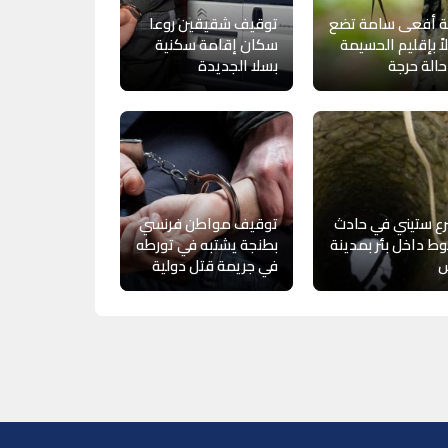
ة أفعى سامة تضع
توقيف شقيقين روعا
ً بإقليم الحسيمة
سكان إقامة سكنية
الة حرجة
بسلا الجديدة
ع ستيني في حادث
توقيف مواطن فرنسي
 داخل بئر بمدينة
بطنجة يشتبه في تورطه
في جريمة قتل دولية