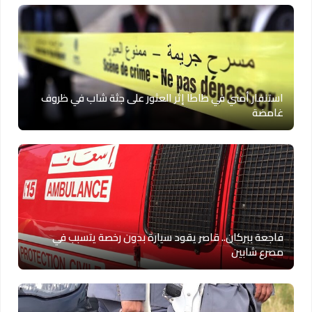
استنفار أمني في طاطا إثر العثور على جثة شاب في ظروف
غامضة
فاجعة ببركان.. قاصر يقود سيارة بدون رخصة يتسبب في
مصرع شابين