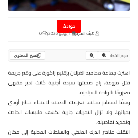
حوادث
هيئة التحرير
1 يونيو 2026
0
حجم الخط:
نسخ المحتوى
اهتزت جماعة محاميد الغزلان بإقليم زاكورة على وقع جريمة
قتل مروعة، راح ضحيتها سيدة أجنبية كانت تدير مقهى
معروفًا بالواحة السياحية.
وفقًا لمصادر محلية، تعرضت الضحية لاعتداء خطير أودى
بحياتها، ولا تزال التحريات جارية لكشف ملابسات الحادث
وتحديد تفاصيله.
انتقلت عناصر الدرك الملكي والسلطات المحلية إلى مكان