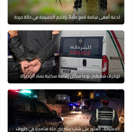
لدغة أفعى سامة تضع طفلاً بإقليم الحسيمة في حالة حرجة
توقيف شقيقين روعا سكان إقامة سكنية بسلا الجديدة
الحسيمة.. العثور على شاب عشريني جثة هامدة في ظروف