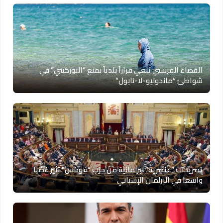
القضاء الفرنسي يُلغي قراراً بلدياً بمنع “البوركيني” في
شواطئ “ماندوليو-لا-نابول”
تصريحات “عنصرية” لبرلمانية من حزب “فوكس” تثير غضبا
واسعا في البرلمان الإسباني