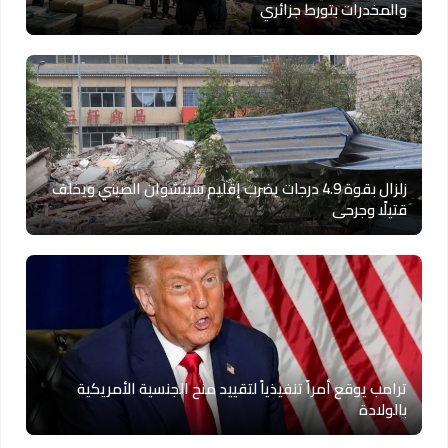
والمخدرات بتورط جزائري
زلزال بقوة 4.9 درجات يضرب إقليم سيتشوان الصيني ويخلف
قتيلًا وجرحى
ترامب يوقع أمراً تنفيذياً لتقييد منح الجنسية الأمريكية
بالولادة