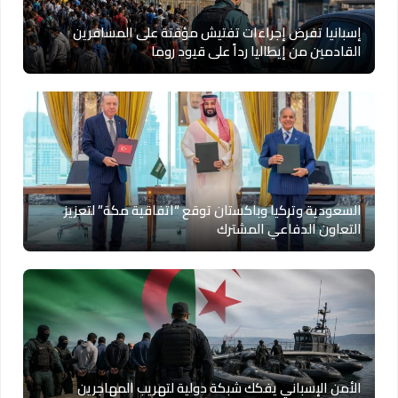
إسبانيا تفرض إجراءات تفتيش مؤقتة على المسافرين
القادمين من إيطاليا رداً على قيود روما
السعودية وتركيا وباكستان توقع “اتفاقية مكة” لتعزيز
التعاون الدفاعي المشترك
الأمن الإسباني يفكك شبكة دولية لتهريب المهاجرين