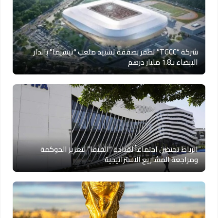
شركة “TGCC” تظفر بصفقة تشييد ملعب “تيسيما” بالدار
البيضاء بـ1.8 مليار درهم
الرباط تحتضن اجتماعاً لقيادة “الفيفا” لتعزيز الحوكمة
ومراجعة المشاريع الاستراتيجية