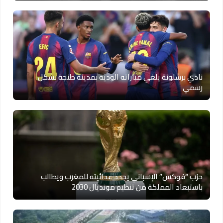
نادي برشلونة يلغي مباراته الودية بمدينة طنجة بشكل
رسمي
حزب “فوكس” الإسباني يجدد عدائيته للمغرب ويطالب
باستبعاد المملكة من تنظيم مونديال 2030