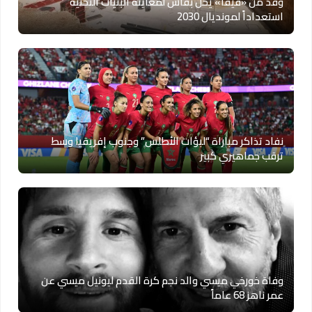
وفد من «فيفا» يحل بفاس لمعاينة البنيات التحتية
استعداداً لمونديال 2030
نفاد تذاكر مباراة “لبؤات الأطلس” وجنوب إفريقيا وسط
ترقب جماهيري كبير
وفاة خورخي ميسي والد نجم كرة القدم ليونيل ميسي عن
عمر ناهز 68 عاماً