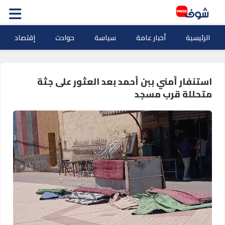
الرئيسية
أخبار عامة
سياسة
حوادث
إقتصاد
استنفار أمني ببن أحمد بعد العثور على جثة
متحللة قرب مسجد