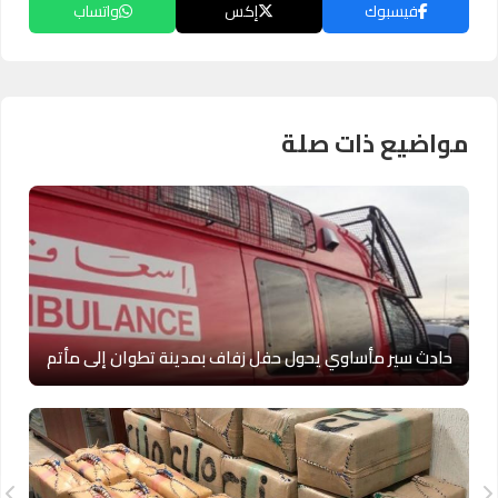
فيسبوك
إكس
واتساب
مواضيع ذات صلة
حادث سير مأساوي يحول حفل زفاف بمدينة تطوان إلى مأتم