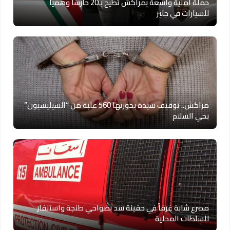
حملة أمنية واسعة بمراكش تطيح بـ20 حارساً وهمياً
للسيارات في جليز
مراكش.. توقيف سيدة بحوزتها 560 علبة من “السيليسيون”
بحي السلام
مصرع شابة غرقاً في حقينة سد بضواحي طنجة واستنفار
للسلطات المحلية