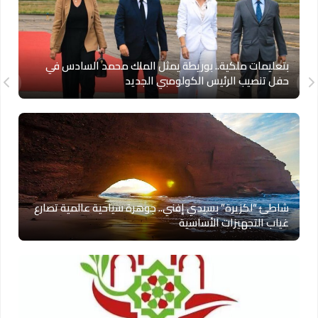
بتعليمات ملكية.. بوريطة يمثل الملك محمد السادس في
حفل تنصيب الرئيس الكولومبي الجديد
شاطئ “لكزيرة” بسيدي إفني.. جوهرة سياحية عالمية تصارع
غياب التجهيزات الأساسية