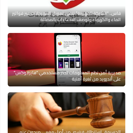
فاس.. “الشركة الجهوية” تنفي تمويل المهرجانات عبر فواتير
الماء والكهرباء وتوصف الادعاءات بالمضللة
مديرية أمن نظم المعلومات تحذر مستخدمي “فايرفوكس”
على أندرويد من ثغرة أمنية
الحسيمة.. استنطاق فرنسي من أصل مغربي مبحوث عنه