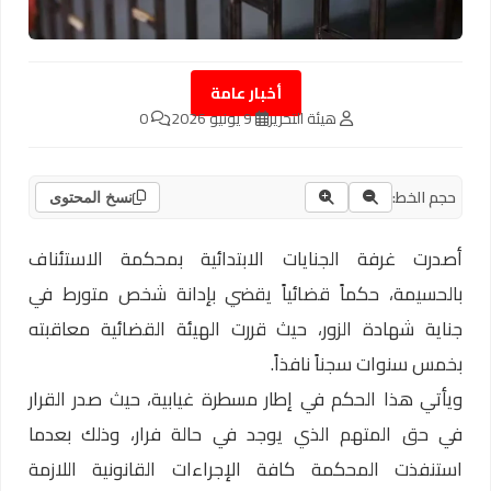
أخبار عامة
هيئة التحرير
9 يونيو 2026
0
حجم الخط:
نسخ المحتوى
أصدرت غرفة الجنايات الابتدائية بمحكمة الاستئناف
بالحسيمة، حكماً قضائياً يقضي بإدانة شخص متورط في
جناية شهادة الزور، حيث قررت الهيئة القضائية معاقبته
بخمس سنوات سجناً نافذاً.
ويأتي هذا الحكم في إطار مسطرة غيابية، حيث صدر القرار
في حق المتهم الذي يوجد في حالة فرار، وذلك بعدما
استنفذت المحكمة كافة الإجراءات القانونية اللازمة