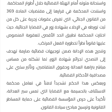
واستحالة مثوله أمام الهيئة القضائية خلال أطوار المحاكمة.
واستندت المحكمة في قرارها إلى مقتضيات المادة 369
من القانون الجنائي، التي تفرض عقوبات زجرية على كل من
ثبت تورطه في الإدلاء بشهادة زور في القضايا الجنائية، حيث
اختارت المحكمة تطبيق الحد الأقصى للعقوبة المنصوص
عليها قانوناً نظراً لخطورة الفعل المرتكب.
وتندرج هذه الإدانة ضمن توجيهات قضائية صارمة تهدف
إلى التصدي لجرائم شهادة الزور، لما تشكله من مساس
مباشر بنزاهة العدالة وحقوق المتقاضين، وتأثير سلبي على
مصداقية الأحكام القضائية.
ويعكس هذا الحكم تشديداً لافتاً في تعامل محكمة
الاستئناف بالحسيمة مع القضايا التي تمس سير العدالة،
تأكيداً على حرص المؤسسة القضائية على حماية المساطر
القانونية وترسيخ مبادئ سيادة القانون.