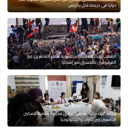
دوليا في جريمة قتل بباريس
المغرب يجدد استعداده لتسوية ملف القاصرين غير
المرفوقين بالتنسيق مع إسبانيا
وكالة “بيت مال القدس” تطلق مدرسة صيفية لتمكين
اليافعين بين التراث والتكنولوجيا