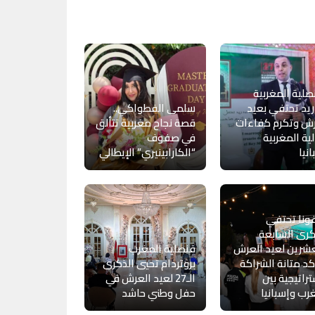
صلية المغربية
يد تحتفي بعيد
سلمى الفطواكي..
رش وتكرم كفاءات
قصة نجاح مغربية تتألق
لية المغربية
في صفوف
انيا
“الكارابينيري” الإيطالي
غونا تحتفي
كرى السابعة
شرين لعيد العرش
قنصلية المغرب
د متانة الشراكة
بروتردام تحيي الذكرى
تراتيجية بين
الـ27 لعيد العرش في
رب وإسبانيا
حفل وطني حاشد