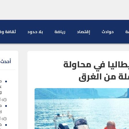
ة
حوادث
إقتصاد
رياضة
بلا حدود
ثقافة وف
طاليا في محاولة
أحدث ا
لة من الغرق
ح
ع
و
6 أغسطس 2026
م
ر
6 أغسطس 2026
خن