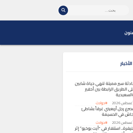
نون
لأخبار
ادثة سير مميتة تنهي حياة شابين
لى الطريق الرابطة بين أحفير
السعيدية
#حوادث
صرع رجل أربعيني غرقاً بشاطئ
حاش في الحسيمة
#حوادث
يفرة.. استنفار في “أيت بوخيو” إثر