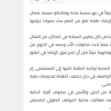
اً في نهر سيسيا ببلدة روماجنانو سيسيا، شمال
 لإنقاذ طفلة تبلغ من العمر ست سنوات جرفتها
ص كان يمارس السباحة في المكان، من انتشال
، بينما باءت محاولات الأب وعمه في الخروج من
وفاتهما غرقاً قبل أن تنجح فرق الإنقاذ في العثور
الصحية لوالدة الطفلة نقلها إلى المستشفى إثر
الواقعة، في حين خضعت الطفلة لفحوصات طبية
صحي.
 من الحزن والأسى في صفوف أفراد الجالية
 نعت فعاليات محلية الموقف البطولي للضحيتين