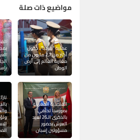
مواضيع ذات صلة
القن
عملية “مرحبا”.. دخول
بمدر
أكثر من 2,7 مليون من
الع
مغاربة العالم إلى أرض
الجا
الوطن
بإسب
تارا
القنصلية المغربية
بالذ
بمورسيا تحتفي
والع
بالذكرى الـ26 لعيد
وتؤك
العرش بحضور
الاس
مسؤولين إسبان
المغ