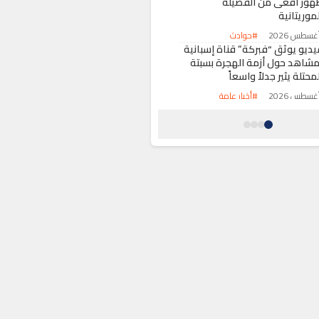
هور أفعى من الفصيلة
موريتانية
#حوادث
يديو يوثق “فبركة” قناة إسبانية
مشاهد حول أزمة الهجرة بسبتة
محتلة يثير جدلاً واسعاً
#أخبار عامة
رباط تحتضن اجتماعاً لقيادة
الفيفا” لتعزيز الحوكمة ومراجعة
لمشاريع الاستراتيجية
#رياضة