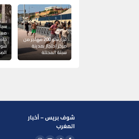
سيار
مغرب
فرار نحو 200 مهاجر من
خاصا
مركز احتجاز بمدينة
سول”
سبتة المحتلة
الص
شوف بريس – أخبار
ر
المغرب
ا