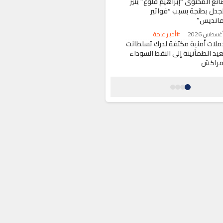
انع المحتوى “إبراهيم فلوغ” يثير
لجدل بطنجة بسبب “فواتير
مانديس”
#أخبار عامة
ملات أمنية مكثفة لدرك تسلطانت
عيد الطمأنينة إلى النقط السوداء
مراكش
#أخبار عامة
قضاء الفرنسي يُلغي قراراً بلدياً
منع “البوركيني” في شواطئ
ماندوليو-لا-نابول”
#حول العالم