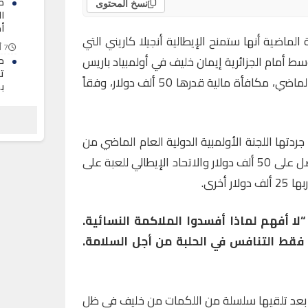
ص
نسخ المحتوى
ا
أ
 الماضية أنها ستمنح الإيطالية أنجيلا كاريني التي
7 أغسطس 2026
دور 16 في وزن الوسط أمام الجزائرية إيمان خليف في أولمبياد باريس
ح
ت
في غضون 46 ثانية يوم الخميس الماضي، مكافأة مالية قدرها 50 ألف دولار، وفقاً
ب
7 أغسطس 2026
ال
ب
جردتها اللجنة الأولمبية الدولية العام الماضي من
“
الاعتراف بها دولياً إن كاريني ستحصل على 50 ألف دولار والاتحاد الإيطالي للعبة على
7 أغسطس 2026
لا أفهم لماذا أفسدوا الملاكمة النسائية.
فقط التنافس في الحلبة من أجل السلامة.
 بعد تلقيها سلسلة من اللكمات من خليف في ظل