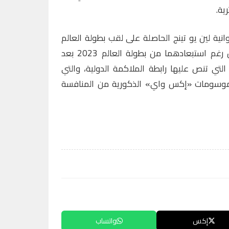
ية.
وانية لين يو تينج الحاصلة على لقب بطولة العالم
مرتين بالمنافسة في ألعاب باريس رغم استبعادهما من بطولة العالم 2023 بعد
لتي تنص عليها رابطة الملاكمة الدولية، والتي
روموسومات «إكس واي» الذكورية من المنافسة
إكس
واتساب