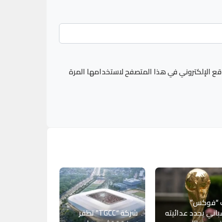
قع الإلكتروني في هذا المتصفح لاستخدامها المرة
 “فوكس”
باني يجدد عدائيته
شركة “TGCC” تظفر