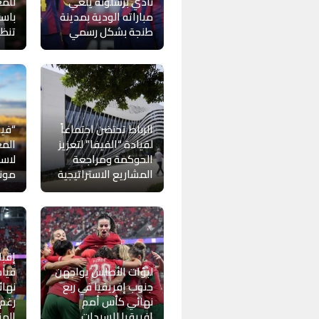
نادي برشلونة يلغي
للمغ
مباراته الودية بمدينة
باست
طنجة بشكل رسمي
تنظيم
الرباط تحتضن اجتماعاً
“فيف
لقيادة “الفيفا” لتعزيز
المغ
الحوكمة ومراجعة
لاست
المشاريع الاستراتيجية
موندي
إقبا
لبؤات الأطلس يواجهن
قياس
جنوب إفريقيا في ربع
نهائ
نهائي كأس أمم
رغم
إفريقيا للسيدات
الم