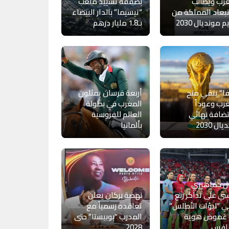
رب ويطالب
بصفقة تشييد ملعب
بعاد المملكة من
“تيسيما” بالدار البيضاء
 مونديال 2030
بـ1.8 مليار درهم
ا” ينفي منح
أربعة فرسان يمثلون
رب وعوداً
المغرب في بطولة
ضافة نهائي
العالم للفروسية
ال 2030
بألمانيا
ل جماهيري
ي على تذاكر ربع
نهضة بركان يعلن
ي “لبؤات الأطلس”
تعاقده رسمياً مع
 غموض هوية
المدرب “بوبيستا” حتى
نافس
2028