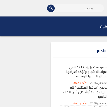
نون
لأخبار
مجموعة “جيل زد 212” تنفي
عوات للاحتجاج وتؤكد تعرضها
انتحال هويتها الرقمية
#أخبار عامة
وضى “مافيا المظلات” تثير
ستياء واسعاً بشاطئ رأس الماء
لناظور
#أخبار عامة