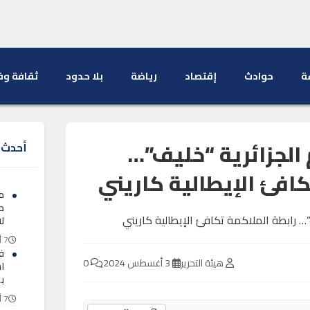
ة
حوادث
إقتصاد
رياضة
بلا حدود
ثقافة وف
 الجزائرية “خليف”…
أحدث ا
كافئ الإيطالية كاريني
د
ل
7 أغسطس 2026
ف
هيئة التحرير
3 أغسطس 2024
0
ا
با
7 أغسطس 2026