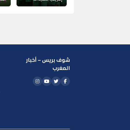
شوف بريس – أخبار
ر
المغرب
ا
أ
م