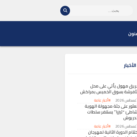
نون
لأخبار
ريق مهول يأتي على محل
لأفرشة بسوق الخميس بمراكش
#أخبار عامة
لعثور على جثة مجهولة الهوية
شاطئ “ثيزرا” يستنفر سلطات
لدريوش
#أخبار عامة
تتام الدورة الثانية لمهرجان