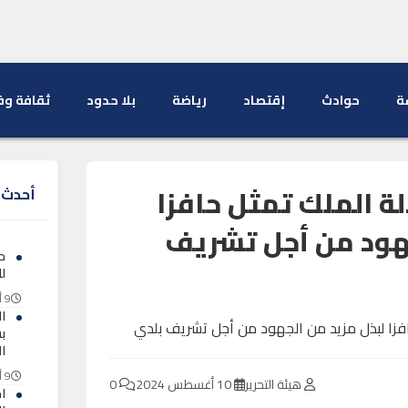
ة
حوادث
إقتصاد
رياضة
بلا حدود
ثقافة وف
الة الملك تمثل حافزا
أحدث ا
جهود من أجل تشريف
ح
ل
9 أغسطس 2026
ا
ب
ا
9 أغسطس 2026
هيئة التحرير
10 أغسطس 2024
0
اخ