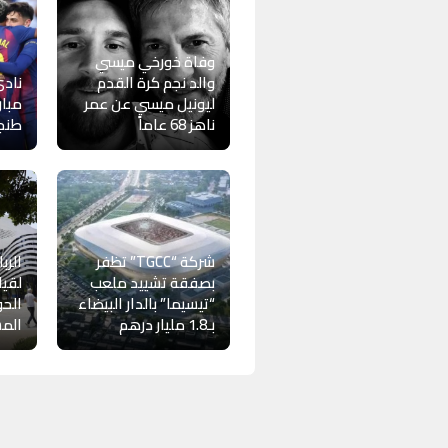
وفاة خورخي ميسي
والد نجم كرة القدم
نادي
ليونيل ميسي عن عمر
مبار
ناهز 68 عاماً
طنج
شركة “TGCC” تظفر
الرب
بصفقة تشييد ملعب
لقيا
“تيسيما” بالدار البيضاء
الح
بـ1.8 مليار درهم
المش