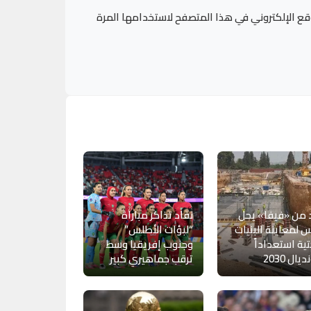
قع الإلكتروني في هذا المتصفح لاستخدامها المرة
 من «فيفا» يحل
نفاد تذاكر مباراة
 لمعاينة البنيات
“لبؤات الأطلس”
تية استعداداً
وجنوب إفريقيا وسط
يال 2030
ترقب جماهيري كبير