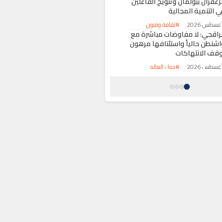
زعفران ببولمان وتتويج الفاعلين
ي التنمية المجالية
#ثقافة وفنون
راقجي: لا مفاوضات مباشرة مع
اشنطن حالياً واستئنافها مرهون
وقف الانتهاكات
#حول العالم
ني ملال.. توقيف قاصر حرّض على
لهجرة غير النظامية عبر “فيسبوك”
#حوادث