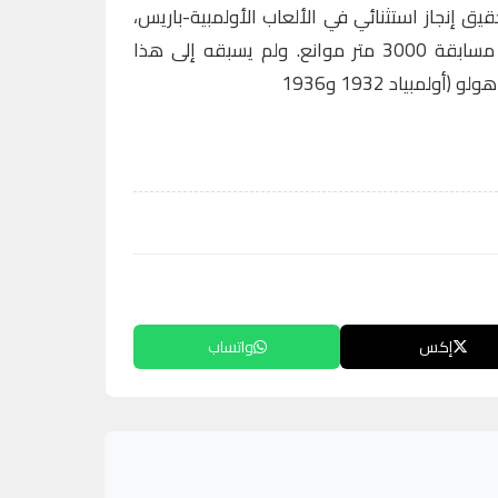
يق إنجاز استثنائي في الألعاب الأولمبية-باريس،
إذ حافظ على لقبه الأولمبي في مسابقة 3000 متر موانع. ولم يسبقه إلى هذا
ولمبياد 1932 و1936
إكس
واتساب