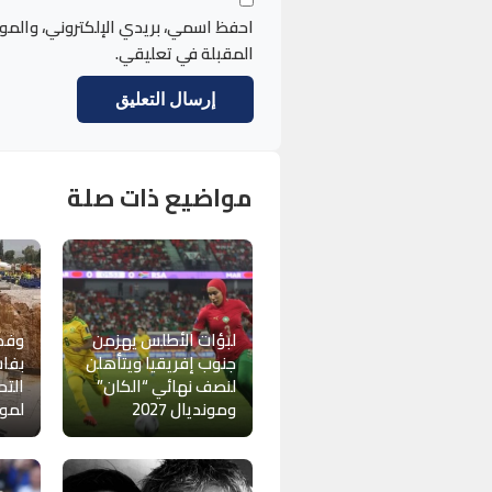
احفظ اسمي، بريدي الإلكتروني، والمو
المقبلة في تعليقي.
مواضيع ذات صلة
لبؤات الأطلس يهزمن
وفد
جنوب إفريقيا ويتأهلن
بفاس
لنصف نهائي “الكان”
التح
ومونديال 2027
لموند