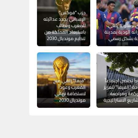
حزب “فوكس”
الإسباني يجدد عدائيته
 برشلونة يلغي
للمغرب ويطالب
اته الودية بمدينة
باستبعاد المملكة من
ة بشكل رسمي
تنظيم مونديال 2030
اط تحتضن اجتماعاً
“فيفا” ينفي منح
دة “الفيفا” لتعزيز
المغرب وعوداً
وكمة ومراجعة
لاستضافة نهائي
اريع الاستراتيجية
مونديال 2030