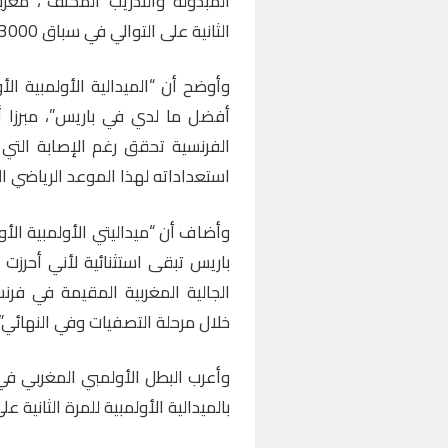
المبذولة والتدريب المكثف”، معرب
الثانية على التوالي في سباق 3000 متر موانع.
وأوضح أن “الميدالية الأولمبية 
أفضل ما لدي في باريس”، مبرزا أن 
الفرنسية تحقق رغم الإصابة الت
استعداداته لهذا الموعد الرياضي ال
وأضاف أن “ميداليتي الأولمبية الأ
باريس تبقى استثنائية لأني أحرزت
الجالية المغربية المقيمة في فر
خلال مرحلة التصفيات وفي النهائي”.
وأعرب البطل الأولمبي المغربي ف
بالميدالية الأولمبية للمرة الثانية على