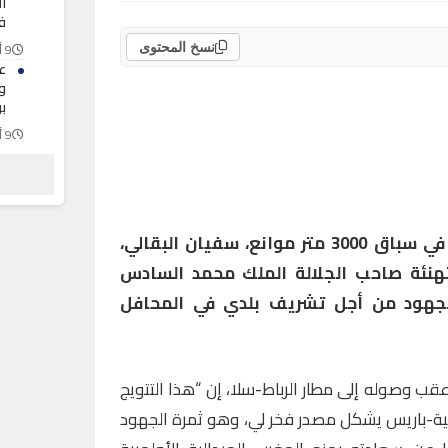
ال
ف
9 أغسطس 2026
نسخ المحتوى
ع
و
ب
9 أغسطس 2026
ب
ا
9 أغسطس 2026
أكد البطل الأولمبي والعالمي في سباق 3000 متر موانع، سفيان البقالي،
 تهنئة صاحب الجلالة الملك محمد السادس
الجهود من أجل تشريف بلدي في المحافل
قب وصوله إلى مطار الرباط-سلا، إن “هذا التتويج
مبية-باريس يشكل مصدر فخر لي، وهو ثمرة الجهود