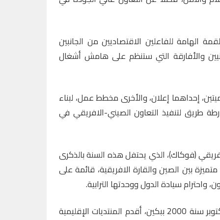
ة الهامة للفاعلين الاقتصاديين من الجانبين
صينيين والأفارقة التي ستنظم على هامش أشغال
تين، إحداهما إعلان، والأخرى مخطط عمل، لبناء
رطة طريق لتنفيذ التعاون الصيني-الافريقي في
ريقي (فوكاك)، الذي يحتفل هذه السنة بالذكرى
متميزة بين الصين والقارة الافريقية، قائمة على
، واحترام سيادة الدول ووحدتها الترابية.
ويعتبر فوكاك، الذي تأسس في أكتوبر سنة 2000 ببكين، أقدم المنتديات الإقليمية