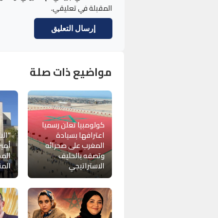
المقبلة في تعليقي.
مواضيع ذات صلة
كولومبيا تعلن رسميا
اعترافها بسيادة
“الب
المغرب على صحرائه
أمين
وتصفه بالحليف
الم
الاستراتيجي
المن