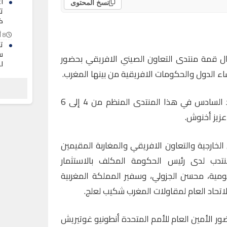
أ
نسخ المحتوى
ت
ك
8 أغسطس 2026
س
ل قمة منتدى التعاون الصيني الافريقي بحضور
ل
اء الدول والحكومات الافريقية من بينها المغرب.
8 أغسطس 2026
نف
و
ويمثل صاحب الجلالة الملك محمد السادس في هذا المنتدى المنظم من 4 إلى 6
ج
عزيز أخنوش.
8 أغسطس 2026
لخارجية والتعاون الافريقي والمغاربة المقيمين
المنتدب لدى رئيس الحكومة المكلف بالاستثمار
مومية، محسن الجزولي، وسفير المملكة المغربية
الاتحاد العام لمقاولات المغرب شكيب لعلج.
ر الأمين العام للأمم المتحدة أنطونيو غوتيريش