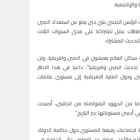
والإقليمية.
ب الرئيس الصيني شي جين بينغ عن استعداد الصين
مع افريقيا لتنفيذ 10 مخططات عمل للشراكة على مدى السنوات الثلاث
تحديث المشترك.
 سكان العالم يعيشون في الصين وافريقيا، ولن
ديث الصين وافريقيا”، داعيا في هذا الاطار
الصين ودول القارة الافريقية إلى مستوى علاقات
شي إنه “على مدى 70 عاما من الجهود المتواصلة من الجانبين، أصبحت
ي أحسن مستوياتها عبر التاريخ”
ويعرف برنامج هذه الدورة تنظيم 4 اجتماعات رفيعة المستوى حول حكامة الدولة،
لام والأمن، فضلا عن التعاون عالي الجودة في