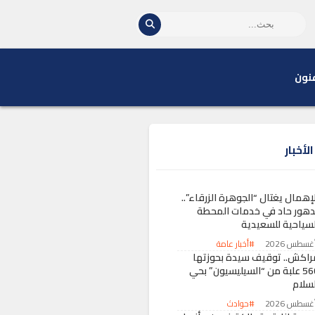
نون
لأخبار
إهمال يغتال “الجوهرة الزرقاء”..
دهور حاد في خدمات المحطة
لسياحية للسعيدية
#أخبار عامة
راكش.. توقيف سيدة بحوزتها
560 علبة من “السيليسيون” بحي
لسلام
#حوادث