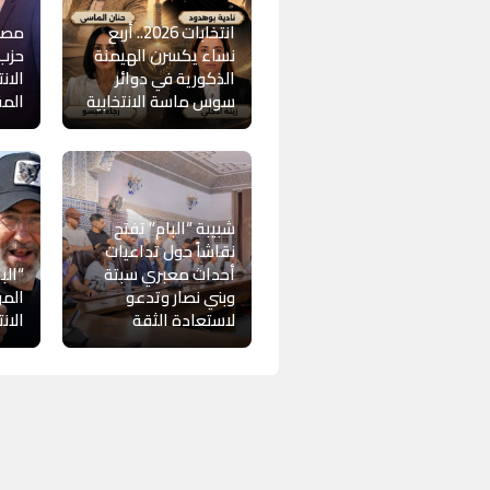
انتخابات 2026.. أربع
مصط
نساء يكسرن الهيمنة
حزب 
الذكورية في دوائر
الان
سوس ماسة الانتخابية
المق
شبيبة “البام” تفتح
نقاشاً حول تداعيات
أحداث معبري سبتة
“الب
وبني نصار وتدعو
المو
لاستعادة الثقة
الان