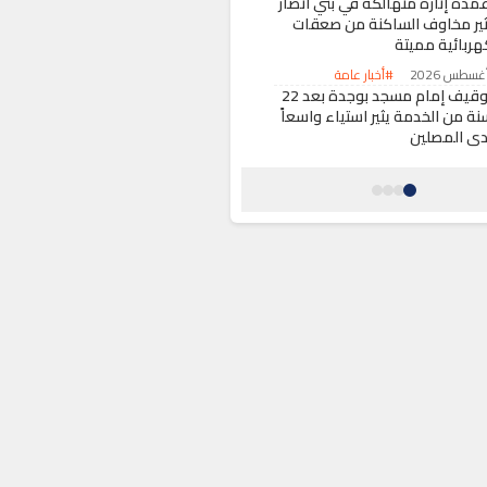
عمدة إنارة متهالكة في بني أنصار
ثير مخاوف الساكنة من صعقات
هربائية مميتة
#أخبار عامة
توقيف إمام مسجد بوجدة بعد 22
نة من الخدمة يثير استياء واسعاً
دى المصلين
#أخبار عامة
اد تذاكر مباراة “لبؤات الأطلس”
جنوب إفريقيا وسط ترقب
ماهيري كبير
#رياضة