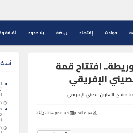
ة
حوادث
إقتصاد
رياضة
بلا حدود
ثقافة وف
يطة.. افتتاح قمة
أحدث ا
لصيني الإفريقي
ال
ت
ا
8 أغسطس 2026
م
هيئة التحرير
5 سبتمبر 2024
0
ا
8 أغسطس 2026