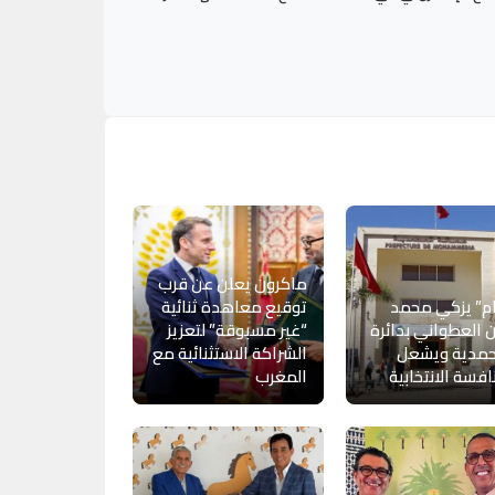
ماكرون يعلن عن قرب
ام” يزكي محمد
توقيع معاهدة ثنائية
 العطواني بدائرة
“غير مسبوقة” لتعزيز
حمدية ويشعل
الشراكة الاستثنائية مع
افسة الانتخابية
المغرب