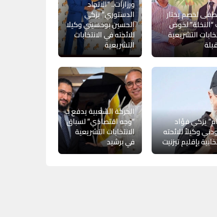
ورزازات.. “الاتحاد
فى لخصم يختار
الدستوري” يزكي
“النخلة” لخوض
الحسين بوحسيني وكيلا
تخابات التشريعية
للائحته في الانتخابات
بلة
التشريعية
الحركة الشعبية يدفع بـ
ام” يزكي فؤاد
“وجه اقتصادي” لسباق
دني وكيلاً للائحته
الانتخابات التشريعية
تخابية بإقليم تيزنيت
في برشيد