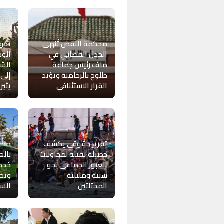
محكمة النقض تُنهي
تحول
الجدل القضائي في
الوط
ملف رئيس جماعة
الشا
طلوح بالرحامنة وتؤيد
إلى 
القرار الاستئنافي
يثير
تقرير حقوقي يكشف
مطال
حصيلة ثقيلة لمحاولات
بالح
العبور الجماعي نحو
خدمة
سبتة ومليلية
وتخ
المحتلتين
السا