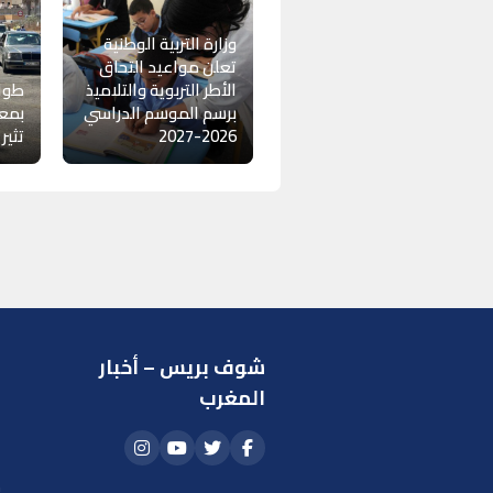
وزارة التربية الوطنية
تعلن مواعيد التحاق
الأطر التربوية والتلاميذ
طواب
برسم الموسم الدراسي
بمعب
2026-2027
تثير
شوف بريس – أخبار
ر
المغرب
ا
أ
م