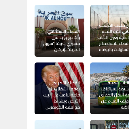
 ملعب المنتخب
ني لكرة القدم
القضاء الاستئنافي
طئية بعين الذئاب
بأكادير يؤيد عزل
فضاء للاستجمام
مسيري شركة “سوق
 تساؤلات بالبيضاء
الحرية” بإنزكان
بات شعبية
القضاء الأمريكي
سيمة لاستئناف
يوقف أشغال بناء
 النقل الحضري
قاعة ترامب في البيت
فيف العبء عن
الأبيض ويشترط
كنة
موافقة الكونغرس