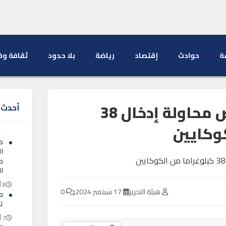
ة
حوادث
إقتصاد
رياضة
بلا حدود
ثقافة وف
الكركارات.. إجهاض محاولة إدخال 38
أحدث ا
وكايين
م
ا
طل
ا
8 أغسطس 2026
هيئة التحرير
17 سبتمبر 2024
0
م
ت
7 أغسطس 2026