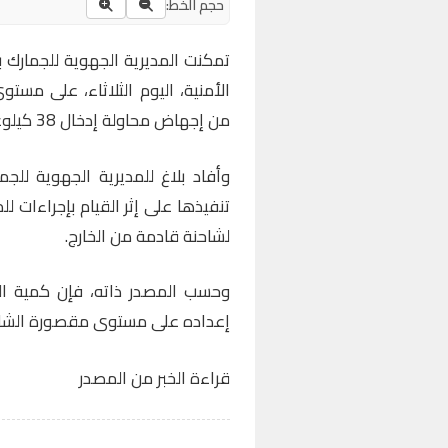
حجم الخط:
تمكنت المديرية الجهوية للجمارك 
الأمنية، اليوم الثلاثاء، على مست
من إجهاض محاولة إدخال 38 كيلوغراما من الكوكايين نحو التراب الوطني.
وأفاد بلاغ للمديرية الجهوية للج
تنفيذها على إثر القيام بإجراءات لل
لشاحنة قادمة من الخارج.
وحسب المصدر ذاته، فإن كمية ا
إعداده على مستوى مقصورة الشاح
قراءة الخبر من المصدر