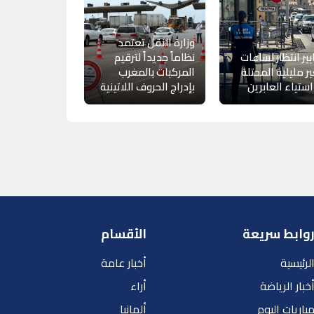
وزارة النقل تعتمد
ير انتظار لساعات
نظاماً جديداً لترقيم
ر مليلية المحتلة
المركبات بالمغرب
 استياء العابرين
بإدراج الحروف اللاتينية
وابط سريعة
الأقسام
لرئيسية
أخبار عامة
خبار الرياضة
أراء
باريات اليوم
ألمانيا