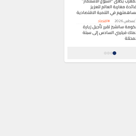
لمغرب يطلق “أسبوع الاستثمار”
ائدة مغاربة العالم لتعزيز
ساهمتهم في التنمية الاقتصادية
#اقتصاد
كومة سانشيز تقرر تأجيل زيارة
لملك فيليبي السادس إلى سبتة
لمحتلة
#حول العالم
حول ملعب المنتخب الوطني لكرة
لقدم الشاطئية بعين الذئاب إلى
ضاء للاستجمام يثير تساؤلات
البيضاء
#أخبار عامة