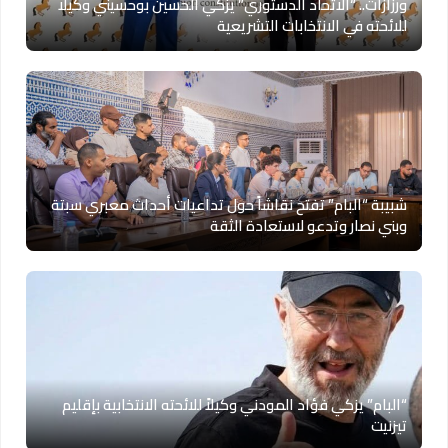
ورزازات.. “الاتحاد الدستوري” يزكي الحسين بوحسيني وكيلا
للائحته في الانتخابات التشريعية
شبيبة “البام” تفتح نقاشاً حول تداعيات أحداث معبري سبتة
وبني نصار وتدعو لاستعادة الثقة
“البام” يزكي فؤاد المودني وكيلاً للائحته الانتخابية بإقليم
تيزنيت