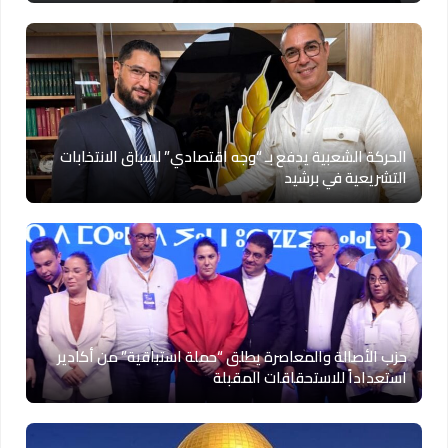
الحركة الشعبية يدفع بـ “وجه اقتصادي” لسباق الانتخابات
التشريعية في برشيد
حزب الأصالة والمعاصرة يطلق “حملة استباقية” من أكادير
استعداداً للاستحقاقات المقبلة