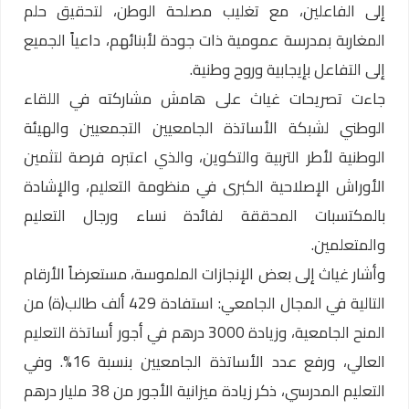
إلى الفاعلين، مع تغليب مصلحة الوطن، لتحقيق حلم
المغاربة بمدرسة عمومية ذات جودة لأبنائهم، داعياً الجميع
إلى التفاعل بإيجابية وروح وطنية.
جاءت تصريحات غياث على هامش مشاركته في اللقاء
الوطني لشبكة الأساتذة الجامعيين التجمعيين والهيئة
الوطنية لأطر التربية والتكوين، والذي اعتبره فرصة لتثمين
الأوراش الإصلاحية الكبرى في منظومة التعليم، والإشادة
بالمكتسبات المحققة لفائدة نساء ورجال التعليم
والمتعلمين.
وأشار غياث إلى بعض الإنجازات الملموسة، مستعرضاً الأرقام
التالية في المجال الجامعي: استفادة 429 ألف طالب(ة) من
المنح الجامعية، وزيادة 3000 درهم في أجور أساتذة التعليم
العالي، ورفع عدد الأساتذة الجامعيين بنسبة 16%. وفي
التعليم المدرسي، ذكر زيادة ميزانية الأجور من 38 مليار درهم