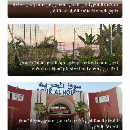
محكمة النقض تُنهي الجدل القضائي في ملف رئيس جماعة
طلوح بالرحامنة وتؤيد القرار الاستئنافي
تحول ملعب المنتخب الوطني لكرة القدم الشاطئية بعين
الذئاب إلى فضاء للاستجمام يثير تساؤلات بالبيضاء
القضاء الاستئنافي بأكادير يؤيد عزل مسيري شركة “سوق
الحرية” بإنزكان