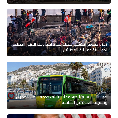
تقرير حقوقي يكشف حصيلة ثقيلة لمحاولات العبور الجماعي
نحو سبتة ومليلية المحتلتين
مطالبات شعبية بالحسيمة لاستئناف خدمة النقل الحضري
وتخفيف العبء عن الساكنة