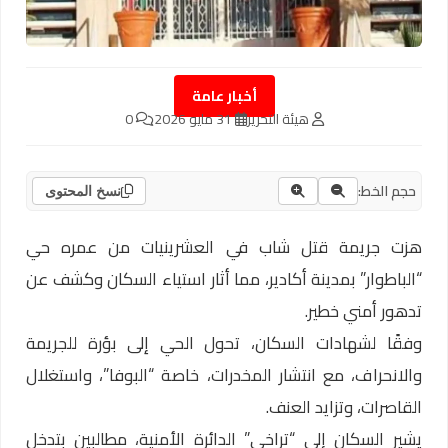
أخبار عامة
هيئة التحرير
31 مايو 2026
0
حجم الخط:
نسخ المحتوى
هزت جريمة قتل شاب في العشرينيات من عمره حي
“الباطوار” بمدينة أكادير، مما أثار استياء السكان وكشف عن
تدهور أمني خطير.
وفقًا لشهادات السكان، تحول الحي إلى بؤرة للجريمة
والانحراف، مع انتشار المخدرات، خاصة “البوفا”، واستغلال
القاصرات، وتزايد العنف.
يشير السكان إلى “تراخي” الدائرة الأمنية، مطالبين بتدخل