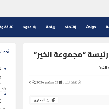
ة
حوادث
إقتصاد
رياضة
بلا حدود
ثقافة وف
ئيسة “مجموعة الخير”
أحدث ا
ت
ا
ف
هيئة التحرير
23 سبتمبر 2024
0
ب
7 أغسطس 2026
إ
م
نسخ المحتوى
من