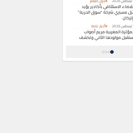
#حول العالم
قضاء الاستئنافي بأكادير يؤيد
زل مسيري شركة “سوق الحرية”
نزكان
#أخبار عامة
لمؤثرة المغربية مريم أصواب
ستقبل مولودها الثاني وتكشف
ن اسمه
#ثقافة وفنون
قرير حقوقي يكشف حصيلة ثقيلة
محاولات العبور الجماعي نحو سبتة
ليلية المحتلتين
#أخبار عامة