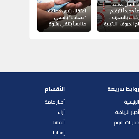
ة النقل تعتمد
اً جديداً لترقيم
اعتقال رئيس جماعة
كبات بالمغرب
“صعادلا” بآسفي
اج الحروف اللاتينية
متلبساً بتلقي رشوة
وابط سريعة
الأقسام
لرئيسية
أخبار عامة
خبار الرياضة
أراء
باريات اليوم
ألمانيا
إسبانيا