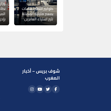
وزار
طوابير انتظار لساعات
نظام
بمعبر مليلية المحتلة
المر
تثير استياء العابرين
بإدر
شوف بريس – أخبار
ر
المغرب
ا
أ
م