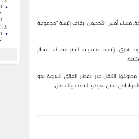
7 أغسطس 2026
ال
ع
بإ
نجة, مساء أمس الأحد,من ايقاف رئيسة “مجموعة
7 أغسطس 2026
ا
ت
ع
وة يسرى, رئيسة مجموعة الخير بمحطة القطار
7 أغسطس 2026
كثفة.
ت
ل
وم
محاولتها التنقل عبر القطار الفائق السرعة نحو
7 أغسطس 2026
واطنين الذين تعرضوا للنصب والاحتيال.