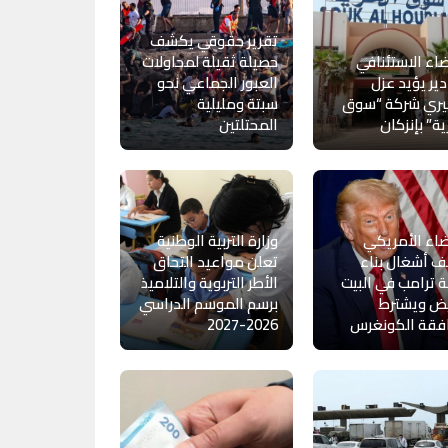
تقرير حقوقي يكشف
اء الاستئنافي
حصيلة ثقيلة لمحاولات
دير يؤيد عزل
العبور الجماعي نحو
ري شركة “سوق
سبتة ومليلية
ية” بإنزكان
المحتلتين
اء الأمريكي
وزارة التربية الوطنية
 أشغال بناء
تعلن مواعيد التحاق
 ترامب في البيت
الأطر التربوية والتلاميذ
يض ويشترط
برسم الموسم الدراسي
فقة الكونغرس
2026-2027