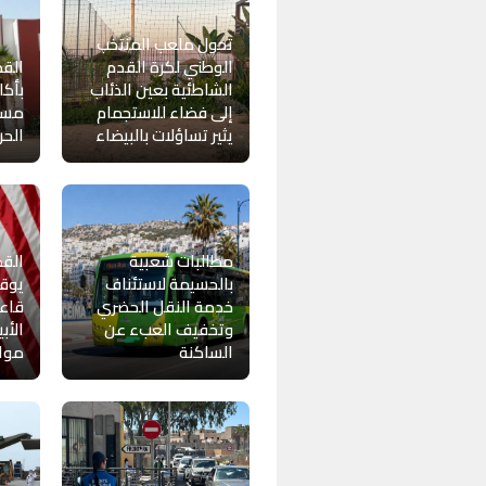
تحول ملعب المنتخب
الوطني لكرة القدم
القض
الشاطئية بعين الذئاب
بأكا
إلى فضاء للاستجمام
مسي
يثير تساؤلات بالبيضاء
الحر
مطالبات شعبية
القض
بالحسيمة لاستئناف
يوقف
خدمة النقل الحضري
قاعة
وتخفيف العبء عن
الأب
الساكنة
موا