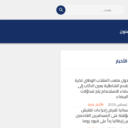
نون
لأخبار
حول ملعب المنتخب الوطني لكرة
لقدم الشاطئية بعين الذئاب إلى
ضاء للاستجمام يثير تساؤلات
البيضاء
#أخبار عامة
سبانيا تفرض إجراءات تفتيش
ؤقتة على المسافرين القادمين
 إيطاليا رداً على قيود روما