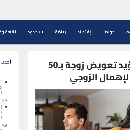
ة
حوادث
إقتصاد
رياضة
بلا حدود
ثقافة وف
محكمة النقض تؤيد تعويض زوجة بـ50
أحدث ا
لإهمال الزوجي
ت
ح
ال
7 أغسطس 2026
ب
ا
7 أغسطس 2026