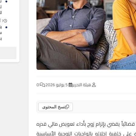
ت
ت
ل
7 أغسطس 2026
ب
س
ب
7 أغسطس 2026
د
مل
7 أغسطس 2026
هيئة التحرير
5 يوليو 2026
0
نسخ المحتوى
قضائياً يقضي بإلزام زوج بأداء تعويض مالي قدره
ك على خلفية إخلاله بالواجبات الزوجية الأساسية