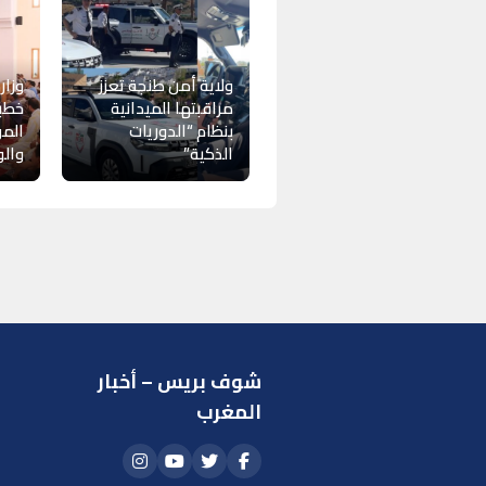
ولاية أمن طنجة تعزز
وزار
مراقبتها الميدانية
خطبة
بنظام “الدوريات
المو
الذكية”
والو
شوف بريس – أخبار
ر
المغرب
ا
أ