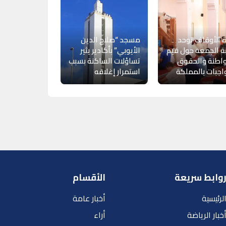
ة الأوقاف توحد
مسجد “صلاح الدين
 الجمعة حول قيم
الأيوبي” بأكادير يثير
اطنة والحقوق
تساؤلات الساكنة بسبب
اجبات بالمملكة
استمرار إغلاقه
وابط سريعة
الأقسام
لرئيسية
أخبار عامة
خبار الرياضة
أراء