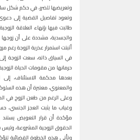
وتعريضها للضرر، في حكم شكل سابقة
وتعود تفاصيل القضية إلى دعوى رف
طالبت فيها بإنهاء العلاقة الزوج
والجسدية، مشددة على أن زوجها أخ
أثبتت استمرار عذرية الزوجة رغم مر
في السياق ذاته، سعت الزوجة إلى 
حرمانها من مقومات الحياة الزوجية
بعدها محكمة الاستئناف، إلى ا
والمعنوي، معتبرة أن هذه السلوكا
وعلى الرغم من طعن الزوج في الح
وغياب ما يثبت العجز الجنسي، حسم
مؤكدة أن قرار التعويض يستند إل
الحقوق الزوجية المشروعة، وليس ف
وتأتي هذه الخطوة القضائية لتؤكد