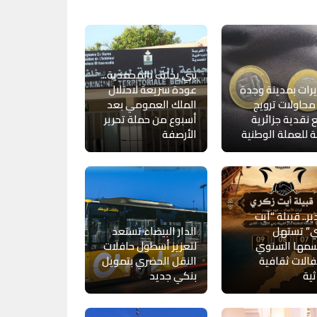
بني يخلف بالمحمدية..
رات بمدينة وجدة
عودة سريعة لاحتلال
حاولات ترويج
الملك العمومي بعد
نقدية جزائرية
أسبوع من حملة تحرير
ة للعملة الوطنية
الأرصفة
ير.. قبيلة “آيت
ي” تستهل
الدار البيضاء تستعد
مها السنوي
لتعزيز أسطول حافلات
فالات ثقافية
النقل الحضري بتمويل
ثية
بنكي جديد