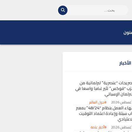
نون
لأخبار
صريحات “عنصرية” لبرلمانية من
زب “فوكس” تثير غضبا واسعا في
برلمان الإسباني
#حول العالم
إنهاء العمل بنظام “48/24” بمعبر
اب سبتة وإعادة اعتماد التوقيت
لاعتيادي
#أخبار عامة