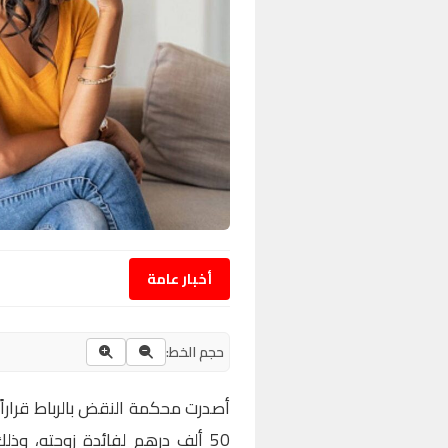
أخبار عامة
حجم الخط:
أصدرت محكمة النقض بالرباط قراراً 
50 ألف درهم لفائدة زوجته، وذل