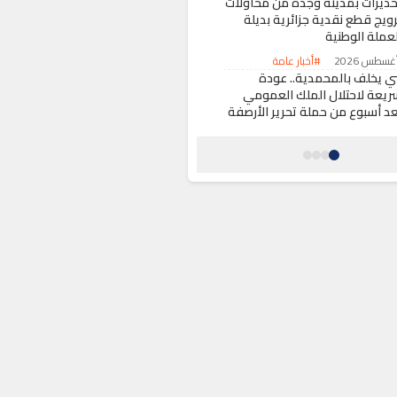
حذيرات بمدينة وجدة من محاولات
رويج قطع نقدية جزائرية بديلة
لعملة الوطنية
#أخبار عامة
ني يخلف بالمحمدية.. عودة
ريعة لاحتلال الملك العمومي
عد أسبوع من حملة تحرير الأرصفة
#أخبار عامة
عوات تحريضية لاقتحام معبر
يلية تثير استنفاراً أمنياً بالناظور
#أخبار عامة