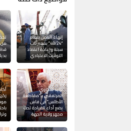
إنهاء العمل بنظام
تحذي
“48/24” بمعبر باب
من م
سبتة وإعادة اعتماد
قطع 
التوقيت الاعتيادي
بديل
تزايد شكاوى
أكاد
المرتفقين بـ”مقاطعة
زكر
الأطلس” في فاس
موس
يضع أداء القيادة تحت
باحت
مجهر ولاية الجهة
وترا