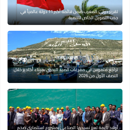
تقرير دولي: المغرب ضمن قائمة أكبر 11 دولة عالمياً في
جذب التمويل الخاص للتنمية
تراجع ملموس في مفرغات الصيد البحري بميناء أكادير خلال
النصف الأول من 2026
أولاد تايمة تعزز نسيجها الصناعي بمشروع استثماري ضخم