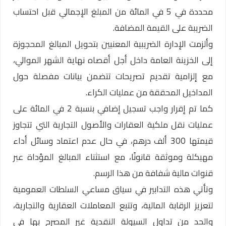
محددة في 5 في المائة من المبلغ الإجمالي قبل احتساب
الضريبة على القيمة المضافة.
وألزمت الإدارة الضريبية المعنيين بتحويل المبالغ المحجوزة
إلى الخزينة العامة داخل أجل أقصاه نهاية الشهر الموالي،
مع إلزامية تقديم تصريحات تتضمن بيانات مفصلة حول
المداخيل المحققة من عمليات الكراء.
كما تم إقرار واجب تسجيل إضافي بنسبة 2 في المائة على
عمليات نقل ملكية العقارات والأصول التجارية التي تتجاوز
قيمتها 300 ألف درهم، في حال عدم اعتماد وسائل أداء
مهيكلة وموثقة قانونًا، مع استثناء المبالغ المؤداة عبر
قنوات مالية شفافة من هذا الرسم.
وتأتي هذه التدابير في سياق مساعي السلطات العمومية
لتعزيز الرقابة المالية، وتتبع المعاملات العقارية والتجارية،
والحد من تداول السيولة النقدية غير المصرح بها في