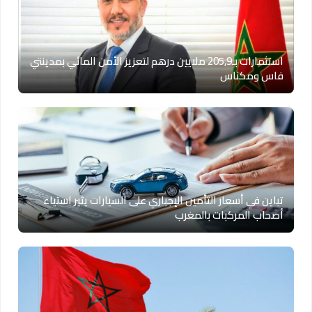
استثمارات بـ205,9 ملايين درهم لتعزيز الأمن المائي بمدينتي
فاس ومكناس
تباين في أسعار التأمين الإجباري على السيارات يثير استياء
أصحاب المركبات بالمغرب