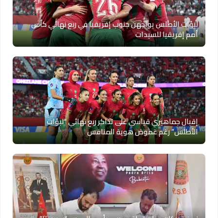
لبؤات الأطلس يواجهن جنوب إفريقيا في ربع نهائي كأس
أمم إفريقيا للسيدات
إقبال جماهيري قياسي على تذاكر ربع نهائي “لبؤات
الأطلس” رغم غموض هوية المنافس