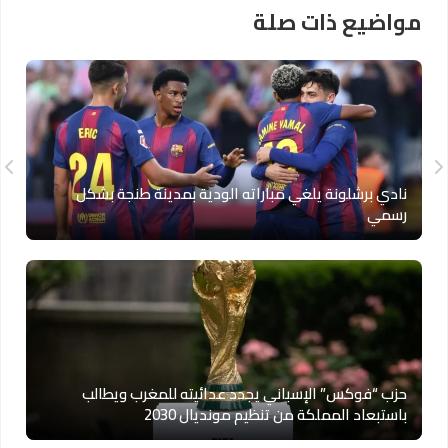
مواضيع ذات صلة
نادي برشلونة يلغي مباراته الودية بمدينة طنجة بشكل
رسمي
حزب “فوكس” الإسباني يجدد عدائيته للمغرب ويطالب
باستبعاد المملكة من تنظيم مونديال 2030