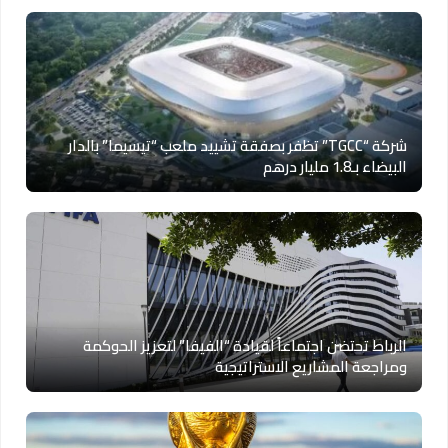
شركة “TGCC” تظفر بصفقة تشييد ملعب “تيسيما” بالدار
البيضاء بـ1.8 مليار درهم
الرباط تحتضن اجتماعاً لقيادة “الفيفا” لتعزيز الحوكمة
ومراجعة المشاريع الاستراتيجية