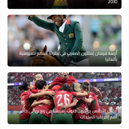
2030
أربعة فرسان يمثلون المغرب في بطولة العالم للفروسية
بألمانيا
لبؤات الأطلس يواجهن جنوب إفريقيا في ربع نهائي كأس
أمم إفريقيا للسيدات