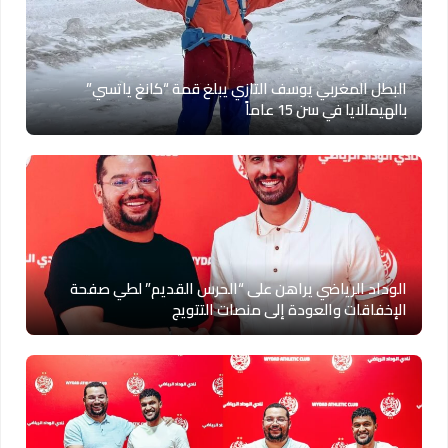
البطل المغربي يوسف التازي يبلغ قمة “كانغ ياتسي”
بالهيمالايا في سن 15 عاماً
الوداد الرياضي يراهن على “الحرس القديم” لطي صفحة
الإخفاقات والعودة إلى منصات التتويج