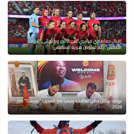
إقبال جماهيري قياسي على تذاكر ربع نهائي “لبؤات
الأطلس” رغم غموض هوية المنافس
نهضة بركان يعلن تعاقده رسمياً مع المدرب “بوبيستا” حتى
2028