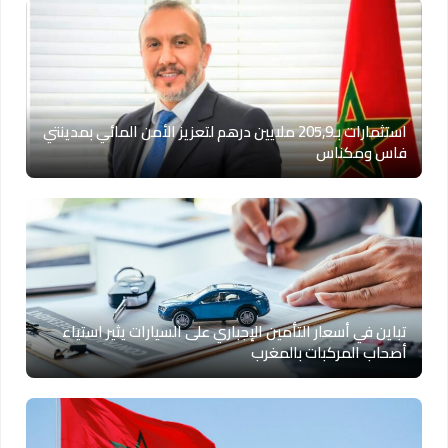
استثمارات بـ205,9 ملايين درهم لتعزيز الأمن المائي بمدينتي
فاس ومكناس
تباين في أسعار التأمين الإجباري على السيارات يثير استياء
أصحاب المركبات بالمغرب