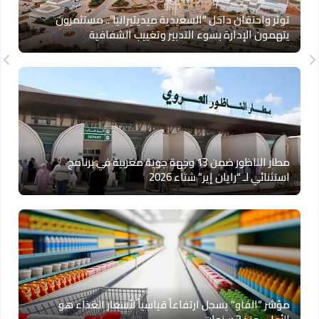
توتر واحتقان داخل “السعيدية ميديتيرانيا”.. مستثمرون
يتهمون الإدارة بسوء التدبير وتغييب الشفافية
مطار الناظور ضمن 13 وجهة جوية مغربية في برنامج
استثنائي لـ “رايان إير” شتاء 2026
مؤشر “الفاو” يسجل ارتفاعاً قياسياً لأسعار الغذاء هو