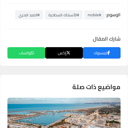
الوسوم:
#mobile
#الأسماك السطحية
#الصيد البحري
شارك المقال
فيسبوك
إكس
واتساب
مواضيع ذات صلة