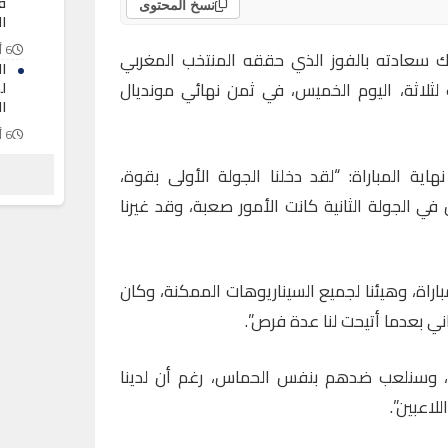
ف
نسخ المحتوى
ال
6 أغسطس 2026
ك سعادته بالفوز الذي حققه المنتخب المغربي
ا
ف لثلاثة، اليوم الخميس، في ثمن نهائي مونديال
ل
ا
6 أغسطس 2026
ا
ية المباراة: “لقد دخلنا الجولة الأولى بقوة،
ا
ا
في الجولة الثانية كانت الأمور صعبة، وقد غيرنا
6 أغسطس 2026
اراة، وهيئنا لجميع السيناريوهات الممكنة، وكان
اني بعدما أتيحت لنا عدة فرص”.
رازيل، وسنلعب ضدهم بنفس الحماس، رغم أن لدينا
لاعبين”.