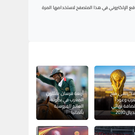
قع الإلكتروني في هذا المتصفح لاستخدامها المرة
ا” ينفي منح
أربعة فرسان يمثلون
رب وعوداً
المغرب في بطولة
ضافة نهائي
العالم للفروسية
ال 2030
بألمانيا