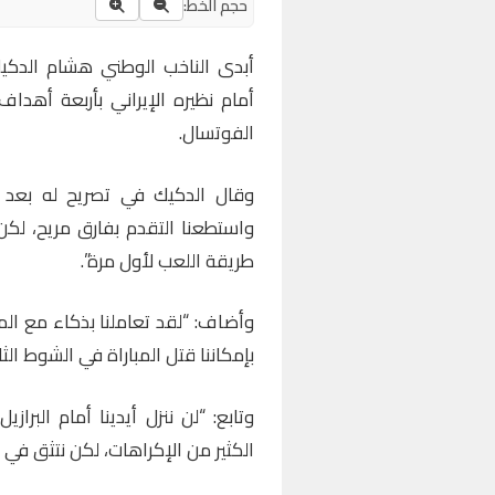
حجم الخط:
أبدى الناخب الوطني هشام الدكي
أمام نظيره الإيراني بأربعة أهدا
الفوتسال.
وقال الدكيك في تصريح له بعد نها
واستطعنا التقدم بفارق مريح، لكن 
طريقة اللعب لأول مرة”.
وأضاف: “لقد تعاملنا بذكاء مع المب
بإمكاننا قتل المباراة في الشوط الث
وتابع: “لن ننزل أيدينا أمام الب
الكثير من الإكراهات، لكن نتثق في ال