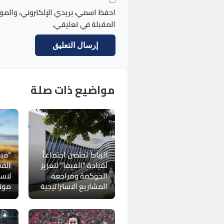
احفظ اسمي، بريدي الإلكتروني، والمو
المقبلة في تعليقي.
مواضيع ذات صلة
الرباط تحتضن اجتماعاً
“فيف
لقيادة “الفيفا” لتعزيز
المغ
الحوكمة ومراجعة
لاست
المشاريع الاستراتيجية
موندي