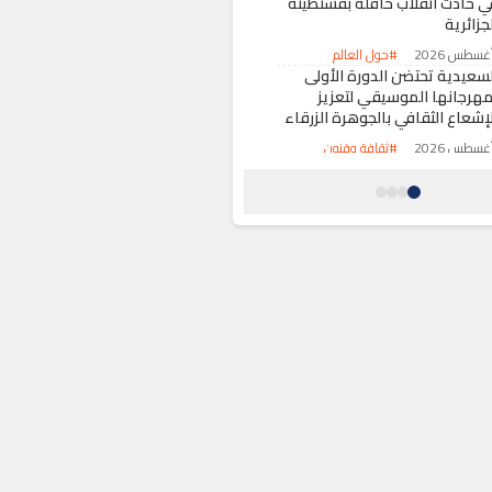
ي حادث انقلاب حافلة بقسنطينة
جزائرية
#حول العالم
لسعيدية تحتضن الدورة الأولى
مهرجانها الموسيقي لتعزيز
لإشعاع الثقافي بالجوهرة الزرقاء
#ثقافة وفنون
لبرلمان الأوروبي يعقد جلسة
ستثنائية لمناقشة تداعيات أزمة
لهجرة بسبتة المحتلة
#حول العالم