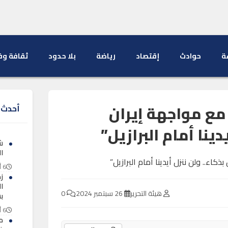
ة
حوادث
إقتصاد
رياضة
بلا حدود
ثقافة وف
 مع مواجهة إيران
أحدث ا
دينا أمام البرازيل”
ش
ال
6 أغسطس 2026
ز
ا
هيئة التحرير
26 سبتمبر 2024
0
ب
6 أغسطس 2026