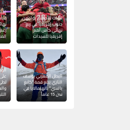
إقبا
لبؤات الأطلس يواجهن
قياس
جنوب إفريقيا في ربع
نهائ
نهائي كأس أمم
رغم
إفريقيا للسيدات
الم
الود
البطل المغربي يوسف
على 
التازي يبلغ قمة “كانغ
لطي
ياتسي” بالهيمالايا في
والع
سن 15 عاماً
التت