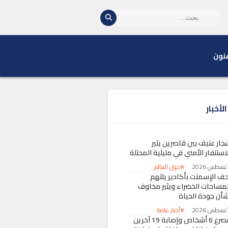
نون
لأخبار
جار عنيف بين قاصرين يثير
استنفار الأمني في مليلية المحتلة
#حول العالم
حف الإسمنت بأكادير يلتهم
لمساحات الخضراء ويثير مخاوف
شأن جودة الحياة
#أخبار عامة
مصرع 6 أشخاص وإصابة 19 آخرين