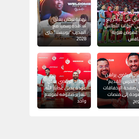
ل جماهيري
ي على تذاكر ربع
نهضة بركان يعلن
ي “لبؤات الأطلس”
تعاقده رسمياً مع
 غموض هوية
المدرب “بوبيستا” حتى
نافس
2028
اد الرياضي يراهن
“الحرس القديم”
الوداد الرياضي يعلن
 صفحة الإخفاقات
عودة يحيى عطية الله
ودة إلى منصات
لتعزيز صفوفه لموسم
ويج
واحد