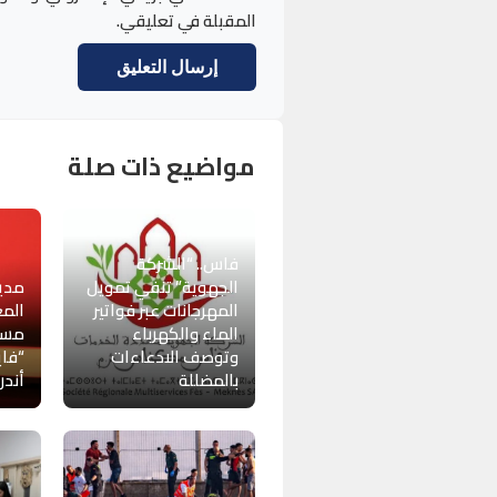
المقبلة في تعليقي.
مواضيع ذات صلة
فاس.. “الشركة
الجهوية” تنفي تمويل
مدير
المهرجانات عبر فواتير
المع
الماء والكهرباء
مست
وتوصف الادعاءات
“فا
بالمضللة
أندر