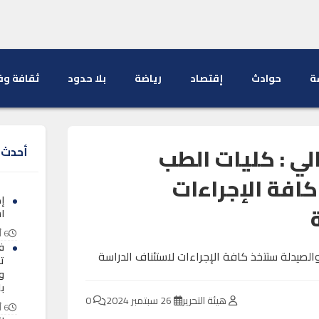
ة
حوادث
إقتصاد
رياضة
بلا حدود
ثقافة وف
الي : كليات الطب
أحدث ا
افة الإجراءات
ا
6 أغسطس 2026
ف
ت
و
ب
هيئة التحرير
26 سبتمبر 2024
0
6 أغسطس 2026