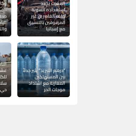
المغرب يجدد
وكال
استعداده لتسوية
الق
ملف القاصرين غير
صيفي
المرفوقين بالتنسيق
اليا
مع إسبانيا
والت
النا
“درهم التبريد” يثير جدلاً
عشوا
بين المستهلكين
للكل
المغاربة مع اشتداد
سلام
موجات الحر
حي “