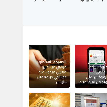
ية أمن نظم
الحسيمة.. استنطاق
لومات تحذر
فرنسي من أصل
خدمي
مغربي مبحوث عنه
يرفوكس” على
دوليا في جريمة قتل
ويد من ثغرة أمنية
بباريس