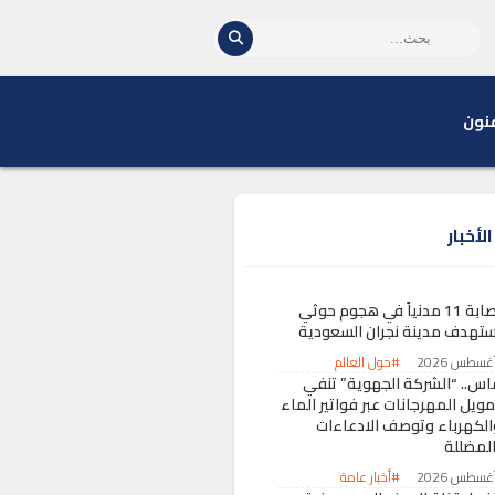
نون
لأخبار
إصابة 11 مدنياً في هجوم حوثي
ستهدف مدينة نجران السعودية
#حول العالم
اس.. “الشركة الجهوية” تنفي
مويل المهرجانات عبر فواتير الماء
الكهرباء وتوصف الادعاءات
المضللة
#أخبار عامة