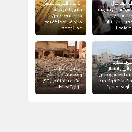
ة “بيت مال
الأرصاد الجوية: طقس
دس” تطلق مدرسة
حار وزخات رعدية
ة لتمكين
مرتقبة بعدد من
فعين بين التراث
مناطق المملكة يوم
كنولوجيا
غد الجمعة
ظور.. مطرح
ئي وانتشار
تكدس النفايات
اب الضالة يهددان
ومخلفات البناء يثير
ة ساكنة وتلاميذ
استياء ساكنة حي “بئر
أولاد لحسن”
أنزران” بطانطان