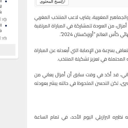
ا
نسخ المحتوى
ل
ب
لجماهير المغربية، يقترب لاعب المنتخب المغربي
7 أغسطس 2026
مزال، من العودة للمشاركة في المباراة المرتقبة
ا
ف
ي كأس العالم “أوزبكستان 2024”.
7 أغسطس 2026
ع
عافى بسرعة من الإصابة التي أبعدته عن المباراة
ت
ال
ه المحتملة في تعزيز تشكيلة المنتخب.
7 أغسطس 2026
اني، قد أكد في وقت سابق أن أمزال يعاني من
يسرى، لكن التحسن الملحوظ في حالته يبشر بعودته
 نظيره البرازيلي اليوم الأحد، في تمام الساعة