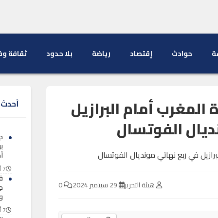
ة
حوادث
إقتصاد
رياضة
بلا حدود
ثقافة وف
ة المغرب أمام البرازيل
أحدث ا
ديال الفوتسال
ج
ب
أ
7 أغسطس 2026
ق
هيئة التحرير
29 سبتمبر 2024
0
ج
و
7 أغسطس 2026