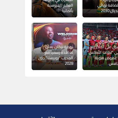
ضافة نهائي
العالم للفروسية
ال 2030
بألمانيا
ل جماهيري
ي على تذاكر ربع
نهضة بركان يعلن
ي “لبؤات الأطلس”
تعاقده رسمياً مع
 غموض هوية
المدرب “بوبيستا” حتى
نافس
2028