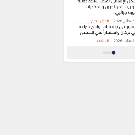
لأمن الإسباني يفكك شبكة دولية
تهريب المهاجرين والمخدرات
تورط جزائري
#حول العالم
لعثور على جثة شاب بوادي شراعة
ي بركان واستنفار أمني للتحقيق
#حوادث
امل إقليم خنيفرة يشدد على
سريع وتيرة أشغال معالجة أزمة
ماء بمريرت خلال زيارة ليلية
#أخبار عامة