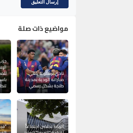
مواضيع ذات صلة
حزب
الإس
نادي برشلونة يلغي
للمغ
مباراته الودية بمدينة
باست
طنجة بشكل رسمي
تنظيم
الرباط تحتضن اجتماعاً
“فيف
لقيادة “الفيفا” لتعزيز
المغ