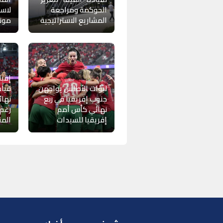
الحوكمة ومراجعة
لاست
المشاريع الاستراتيجية
موندي
إقبا
لبؤات الأطلس يواجهن
قياس
جنوب إفريقيا في ربع
نهائ
نهائي كأس أمم
رغم
إفريقيا للسيدات
الم