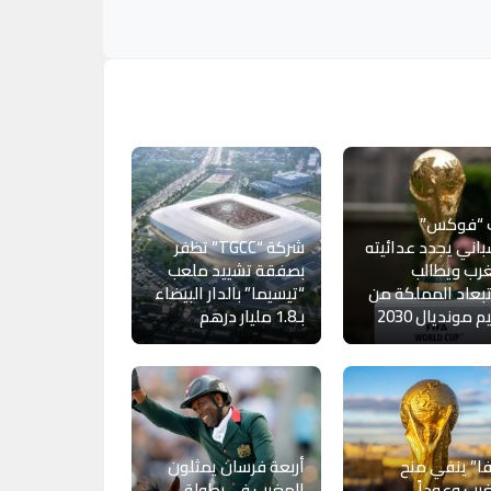
 “فوكس”
باني يجدد عدائيته
شركة “TGCC” تظفر
رب ويطالب
بصفقة تشييد ملعب
بعاد المملكة من
“تيسيما” بالدار البيضاء
 مونديال 2030
بـ1.8 مليار درهم
ا” ينفي منح
أربعة فرسان يمثلون
رب وعوداً
المغرب في بطولة