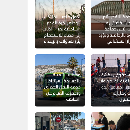
مة النقض تُنهي
تحول ملعب المنتخب
ل القضائي في
الوطني لكرة القدم
 رئيس جماعة
الشاطئية بعين الذئاب
 بالرحامنة وتؤيد
إلى فضاء للاستجمام
ار الاستئنافي
يثير تساؤلات بالبيضاء
ير حقوقي يكشف
مطالبات شعبية
ة ثقيلة لمحاولات
بالحسيمة لاستئناف
ور الجماعي نحو
خدمة النقل الحضري
 ومليلية
وتخفيف العبء عن
تلتين
الساكنة