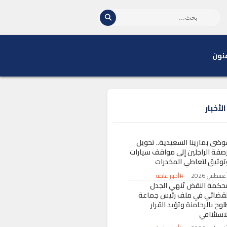
نون
لأخبار
وضى بمارينا السعيدية.. تحويل
رصفة الراجلين إلى مواقف سيارات
توثيق لتعاطي المخدرات
#أخبار عامة
حكمة النقض تُنهي الجدل
لقضائي في ملف رئيس جماعة
وح بالرحامنة وتؤيد القرار
لاستئنافي