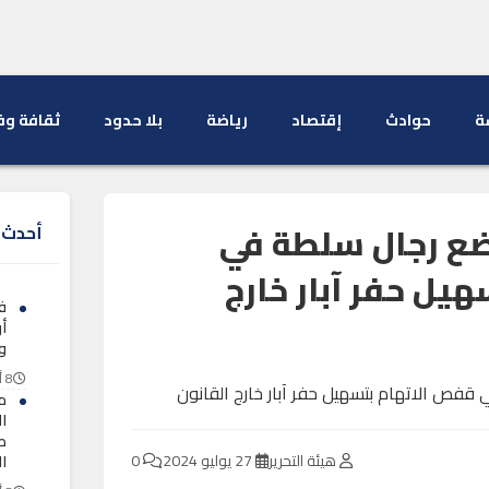
ة
حوادث
إقتصاد
رياضة
بلا حدود
ثقافة وف
ضع رجال سلطة في
أحدث ا
يل حفر آبار خارج
ف
أ
و
8 أغسطس 2026
م
ا
طل
هيئة التحرير
27 يوليو 2024
0
ا