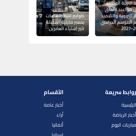
ة التربية الوطنية
 مواعيد التحاق
ر التربوية والتلاميذ
طوابير انتظار لساعات
 الموسم الدراسي
بمعبر مليلية المحتلة
20
تثير استياء العابرين
وابط سريعة
الأقسام
لرئيسية
أخبار عامة
خبار الرياضة
أراء
باريات اليوم
ألمانيا
إسبانيا