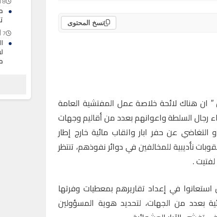
8 أغسطس 2026
م
ت
نسخ المحتوى
7 أغسطس 2026
ا
لف
م
7 أغسطس 2026
ح
ا
” ان هناك لائحة خلاصة عمل المفتشية العامة
ا
اء رجال السلطة واعوانهم بعدد من أقاليم وجهات
7 أغسطس 2026
التغاضي عن حفر ابار واتقاب مائية خارج إطار
وبات نأديبية للمخالفين في دوائر نفوذهم، تنتظر
لفتيت .
استعانوا في إعداد تقاريرهم بمعطيات وفرتها
ئية بعدد من الجهات، لتحديد هوية المسؤولين