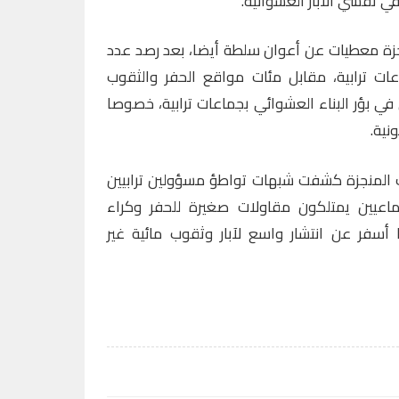
في تفشي الآبار العشوائية.
جزة معطيات عن أعوان سلطة أيضا، بعد رصد عدد
ات ترابية، مقابل مئات مواقع الحفر والثقوب
في بؤر البناء العشوائي بجماعات ترابية، خصوصا
نية.
 المنجزة كشفت شبهات تواطؤ مسؤولين ترابيين
عيين يمتلكون مقاولات صغيرة للحفر وكراء
 أسفر عن انتشار واسع لآبار وثقوب مائية غير