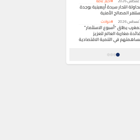
#أخبار عامة
حاولة انتحار سيدة أربعينية بوجدة
ستنفر المصالح الأمنية
#حوادث
لمغرب يطلق “أسبوع الاستثمار”
ائدة مغاربة العالم لتعزيز
ساهمتهم في التنمية الاقتصادية
#اقتصاد
كومة سانشيز تقرر تأجيل زيارة
لملك فيليبي السادس إلى سبتة
لمحتلة
#حول العالم