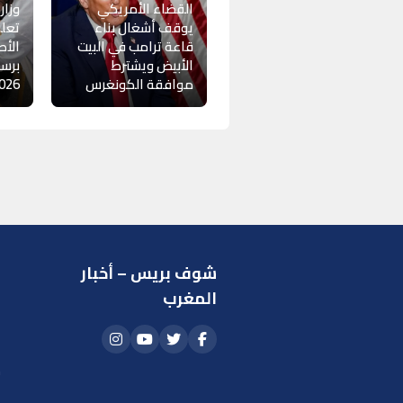
القضاء الأمريكي
وزار
يوقف أشغال بناء
تعلن
قاعة ترامب في البيت
الأط
الأبيض ويشترط
برسم
موافقة الكونغرس
26-2027
شوف بريس – أخبار
ر
المغرب
ا
أ
م