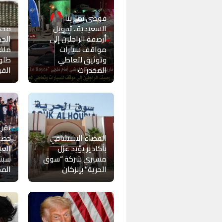
فوضى بمارينا
السعيدية.. تحويل
محك
أرصفة الراجلين إلى
الجد
مواقف سيارات
ملف
وتوثيق لتعاطي
طلوح
المخدرات
القر
تقر
القضاء الاستئنافي
حصيل
بأكادير يؤيد عزل
العب
مسيري شركة “سوق
سبتة
الحرية” بإنزكان
المح