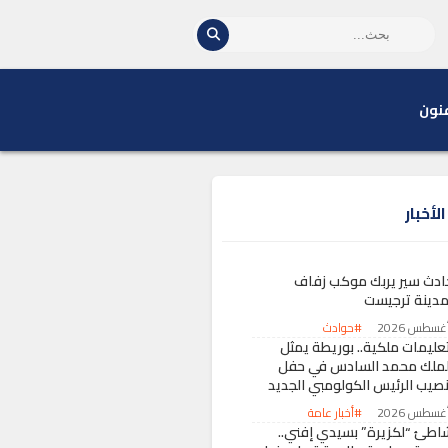
نون
لأخبار
ادث سير يربك موكب زفاف
مدينة ترجيست
#حوادث
تعليمات ملكية.. بوريطة يمثل
لملك محمد السادس في حفل
نصيب الرئيس الكولومبي الجديد
#أخبار عامة
اطئ “لكزيرة” بسيدي إفني..