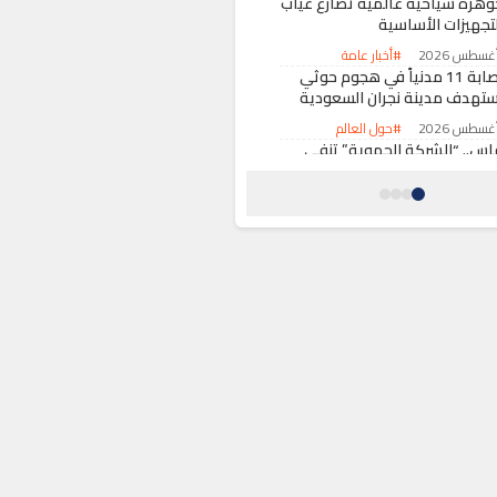
وهرة سياحية عالمية تصارع غياب
لتجهيزات الأساسية
#أخبار عامة
إصابة 11 مدنياً في هجوم حوثي
ستهدف مدينة نجران السعودية
#حول العالم
اس.. “الشركة الجهوية” تنفي
مويل المهرجانات عبر فواتير الماء
الكهرباء وتوصف الادعاءات
المضللة
#أخبار عامة