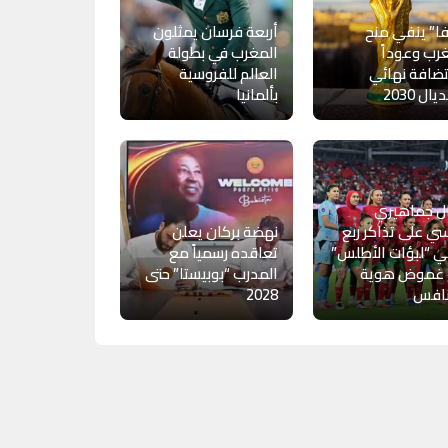
ا” ينفي منح
أربعة فرسان يمثلون
رب وعوداً
المغرب في بطولة
ضافة نهائي
العالم للفروسية
ال 2030
بألمانيا
ل جماهيري
ي على تذاكر ربع
نهضة بركان يعلن
ي “لبؤات الأطلس”
تعاقده رسمياً مع
 غموض هوية
المدرب “بوبيستا” حتى
نافس
2028