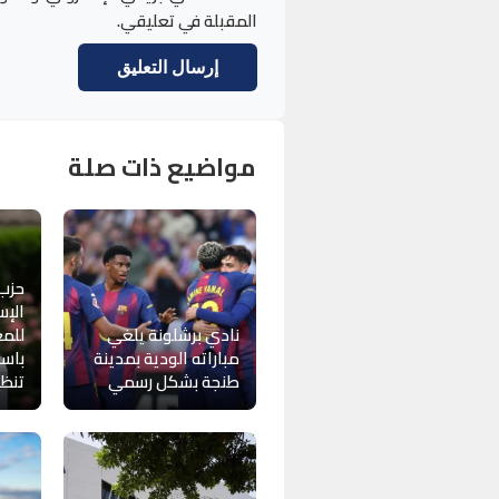
المقبلة في تعليقي.
مواضيع ذات صلة
حزب
الإس
نادي برشلونة يلغي
للمغ
مباراته الودية بمدينة
باست
طنجة بشكل رسمي
تنظيم