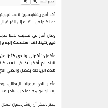
حجم الخط:
أكد أمير ريتشاردسون لاعب فيورنتي
دورا كبيرا في انتقاله إلى الفريق الإ
وقال أمير في تقديمه لاعبا جديدا ل
فيورنتينا. لقد استمعت إليه وإل
وأكمل:
“أخبرني والدي كثيرًا عن
البلد. لم أفكر أبدًا في لعب ك
هذه الرياضة بفضل والدتي التي
وأعلن نادي فيورنتينا الإيطالي، يو
ريتشاردسون، قادما من ستاد ريمس
جدير بالذكر، أن ريتشاردسون تمكن 