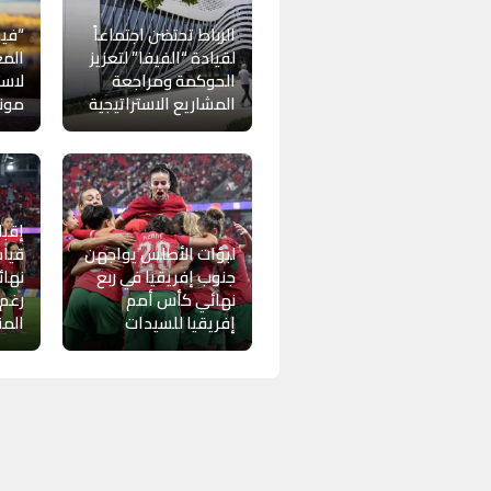
الرباط تحتضن اجتماعاً
“فيف
لقيادة “الفيفا” لتعزيز
المغ
الحوكمة ومراجعة
لاست
المشاريع الاستراتيجية
موندي
إقبا
لبؤات الأطلس يواجهن
قياس
جنوب إفريقيا في ربع
نهائ
نهائي كأس أمم
رغم
إفريقيا للسيدات
الم