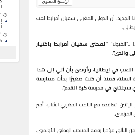
ج
نسخ المحتوى
ا
6 أغسطس 2026
نا الجديد، أن الدولي المغربي سفيان أمرابط لعب
يطالي.
ا
6 أغسطس 2026
ف
ـ”الفيولا”:
“نصحني سفيان أمرابط باختيار
ت
ى والدي”.
و
ب
6 أغسطس 2026
 اللعب في إيطاليا، وأوصى بأن آتي إلى هذا
رة السلة، فمنذ أن كنت صغيرًا بدأت ممارسة
 سجلتني في مدرسة كرة القدم”.
م الإثنين، تعاقده مع اللاعب المغربي الشاب، أمير
 الفرنسي.
من التألق مؤخرا رفقة المنتخب الوطني الأولمبي،