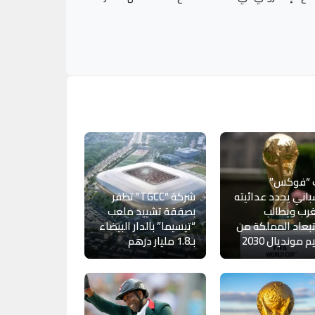
 “فوكس”
باني يجدد عدائيته
شركة “TGCC” تظفر
رب ويطالب
بصفقة تشييد ملعب
بعاد المملكة من
“تيسيما” بالدار البيضاء
 مونديال 2030
بـ1.8 مليار درهم