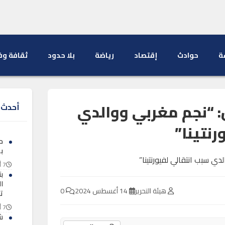
ة
حوادث
إقتصاد
رياضة
بلا حدود
ثقافة وف
: “نجم مغربي ووالدي
أحدث ا
نتينا”
ح
ب
7 أغسطس 2026
ب
ا
هيئة التحرير
14 أغسطس 2024
0
ت
7 أغسطس 2026
ش