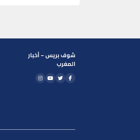
شوف بريس – أخبار
ر
المغرب
ا
أ
م