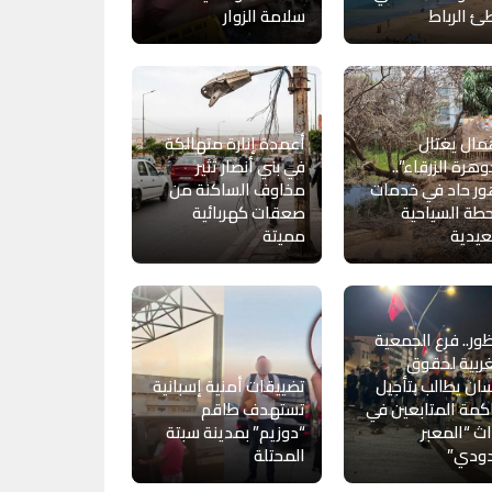
 الرباط
سلامة الزوار
مال يغتال
أعمدة إنارة متهالكة
وهرة الزرقاء”..
في بني أنصار تثير
ر حاد في خدمات
مخاوف الساكنة من
طة السياحية
صعقات كهربائية
عيدية
مميتة
ظور.. فرع الجمعية
ربية لحقوق
سان يطالب بتأجيل
تضييقات أمنية إسبانية
مة المتابعين في
تستهدف طاقم
ث “المعبر
“دوزيم” بمدينة سبتة
دودي”
المحتلة