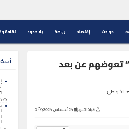
ة
حوادث
إقتصاد
رياضة
بلا حدود
ثقافة وف
” تعوضهم عن بعد
أحدث ا
ت
و
8 أغسطس 2026
م
هيئة التحرير
24 أغسطس 2024
0
ا
ا
ل