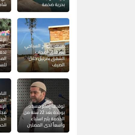
بحرية ضخمة
شاطئ
الإه
ضعف الرواج السياحي
“الج
يثير قلق أصحاب
تدهو
الشقق بمرتيل خلال
المح
الصيف
للس
النا
المغ
توقيف إمام مسجد
الإن
بوجدة بعد 22 سنة من
محاك
الخدمة يثير استياء
أحدا
واسعاً لدى المصلين
الح