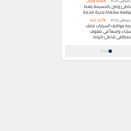
#ثقافة وفنون
اطئ إزضي بالحسيمة يلفظ
وقعة سلحفاة بحرية ضخمة
#أخبار عامة
زمة مواقف السيارات تخلف
ستياء واسعاً في صفوف
صطافي شاطئ الرباط
#أخبار عامة
ادث سير مأساوي يحول حفل
فاف بمدينة تطوان إلى مأتم
#حوادث