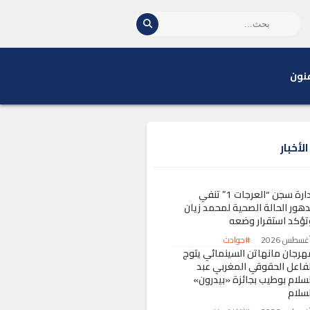
نون
لأخبار
إدارة سجن “العرجات 1” تنفي
دهور الحالة الصحية لمحمد زيان
تؤكد استقرار وضعه
#حوادث
هرجان مانهاتن السينمائي يتوج
لفاعل الحقوقي المغربي عبد
لسلام بوطيب بجائزة «بيدرون»
لسلام