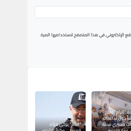
قع الإلكتروني في هذا المتصفح لاستخدامها المرة
ة “البام” تفتح
اً حول تداعيات
اث معبري سبتة
“البام” يزكي فؤاد
 نصار وتدعو
المودني وكيلاً للائحته