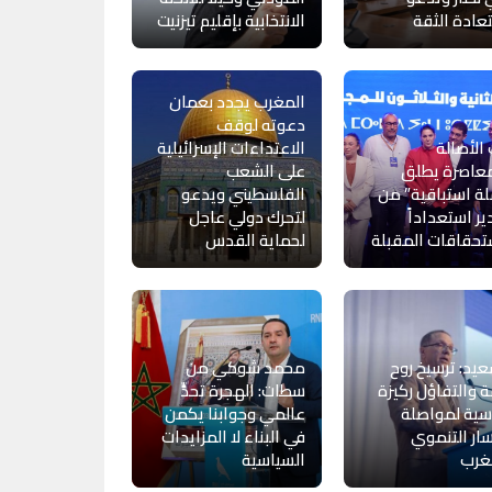
عادة الثقة
الانتخابية بإقليم تيزنيت
المغرب يجدد بعمان
دعوته لوقف
الأصالة
الاعتداءات الإسرائيلية
معاصرة يطلق
على الشعب
ة استباقية” من
الفلسطيني ويدعو
ير استعداداً
لتحرك دولي عاجل
تحقاقات المقبلة
لحماية القدس
يد: ترسيخ روح
محمد شوكي من
ة والتفاؤل ركيزة
سطات: الهجرة تحدٍّ
سية لمواصلة
عالمي وجوابنا يكمن
ار التنموي
في البناء لا المزايدات
غرب
السياسية