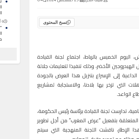
ت
ا
ا
6 أغسطس 2026
نسخ المحتوى
“د
ا
م
6 أغسطس 2026
ا
 اليوم الخميس بالرباط، اجتماع لجنة القيادة
لل
لهيدروجين الأخضر، وذلك تنفيذا لتعليمات جلالة
ق
لداعية إلى الإسراع بتنزيل هذا العرض بالجودة
6 أغسطس 2026
ات التي تزخر بها بلادنا، والاستجابة لمشاريع
ع الواعد.
مية، تدارست لجنة القيادة برئاسة رئيس الحكومة،
المتعلقة بتفعيل “عرض المغرب” من أجل تطوير
ا الإطار، ناقشت اللجنة المنهجية التي سيتم