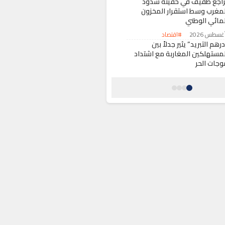
راجع طفيف في حقينة سدود
لمغرب وسط استقرار المخزون
لمائي الوطني
#اقتصاد
رهم التبريد” يثير جدلاً بين
لمستهلكين المغاربة مع اشتداد
وجات الحر
#أخبار عامة
لحسيمة.. إيداع خمسيني السجن
اشتباه في اعتدائه جنسياً على
اصر من ذوي الاحتياجات الخاصة
#حوادث