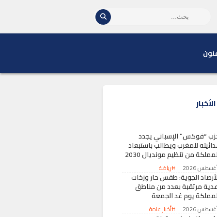
نون
لأخبار
زب “فوكس” الإسباني يجدد
دائيته للمغرب ويطالب باستبعاد
مملكة من تنظيم مونديال 2030
#رياضة
لأرصاد الجوية: طقس حار وزخات
عدية مرتقبة بعدد من مناطق
لمملكة يوم غد الجمعة
#أخبار عامة