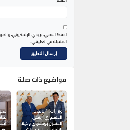
الاسم
احفظ اسمي، بريدي الإلكتروني، والمو
المقبلة في تعليقي.
مواضيع ذات صلة
ورزازات.. “الاتحاد
شبيب
الدستوري” يزكي
نقاش
الحسين بوحسيني وكيلا
أحد
للائحته في الانتخابات
وبني