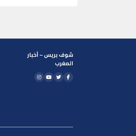
شوف بريس – أخبار
ر
المغرب
ا
أ
م