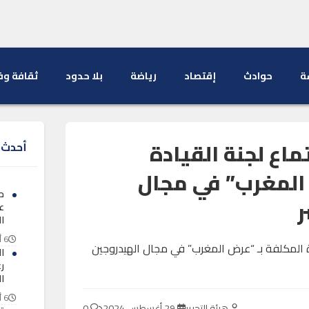
ة
حوادث
إقتصاد
رياضة
بلا حدود
ثقافة وف
اع لجنة القيادة
أحدث ا
 المغرب” في مجال
ح
​
ع
ال
6 أغسطس 2026
ا
ر
ا
6 أغسطس 2026
هيئة التحرير
29 أغسطس 2024
0