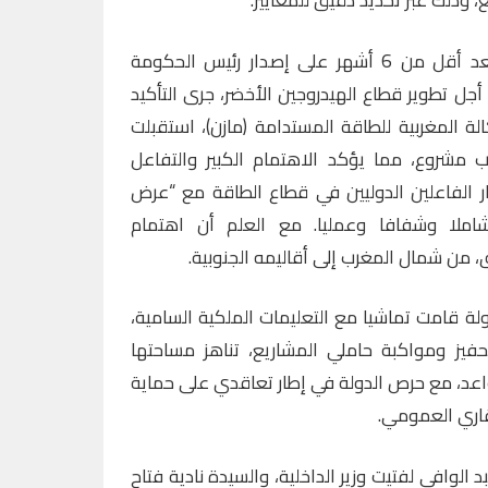
، وذلك عبر تحديد دقيق للمعايير.
وخلال هذا الاجتماع الذي يأتي بعد أقل من 6 أشهر على إصدار رئيس الحكومة
ل تطوير قطاع الهيدروجين الأخضر، جرى التأكيد
لة المغربية للطاقة المستدامة (مازن)، استقبلت
ساعة ما يقرب من 40 طلب مشروع، مما يؤكد الاهتمام الكبير والتفاعل
ر الفاعلين الدوليين في قطاع الطاقة مع “عرض
شاملا وشفافا وعمليا. مع العلم أن اهتمام
 من شمال المغرب إلى أقاليمه الجنوبية.
دولة قامت تماشيا مع التعليمات الملكية السامية،
فيز ومواكبة حاملي المشاريع، تناهز مساحتها
واعد، مع حرص الدولة في إطار تعاقدي على حماية
اري العمومي.
الوافي لفتيت وزير الداخلية، والسيدة نادية فتاح