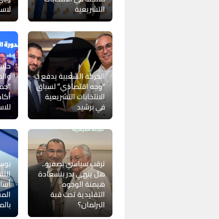
التشريعية
لاست
حزب 
الحركة الشعبية يدفع بـ
وال
“وجه اقتصادي” لسباق
“حمل
الانتخابات التشريعية
أكاد
في برشيد
للاس
ترقب سياسي بصفرو..
بوسع
هل ينهي بدر بنسعادة
الثق
هيمنة الوجوه
أسا
التقليدية تحت قبة
المس
البرلمان؟
بالم