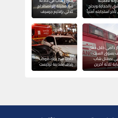
ولة تصفيته
مصرع شاب في حادثة
شق بالحجارة ويحتج
سير مميتة إثر اصطدام
تأخر استجابته أمنياً
ثلاثي بإقليم جرسيف
 دامي خلال حفل
ف بسوق السبت
هي بمقتل شاب
حادث سير يربك موكب
بة ثلاثة آخرين
زفاف بمدينة ترجيست