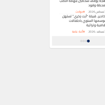
نجة يوقف شخصين بتهمة النصب
محطة وقود
#حوادث
كادير.. قبيلة “آيت زكري” تستهل
وسمها السنوي باحتفالات
قافية وتراثية
#أخبار عامة
لدار البيضاء تستعد لتعزيز أسطول
افلات النقل الحضري بتمويل بنكي
ديد
#أخبار عامة