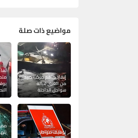
مواضيع ذات صلة
تفاع
إنقاذ طاقم مركب صيد
متدا
من الغرق قبالة
يوق
سواحل الداخلة
الن
ممون
توقيف مواطن
يته