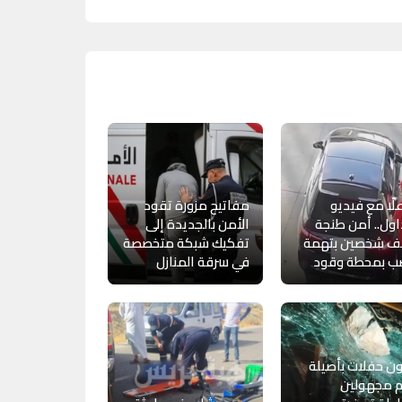
لًا مع فيديو
مفاتيح مزورة تقود
ول.. أمن طنجة
الأمن بالجديدة إلى
ف شخصين بتهمة
تفكيك شبكة متخصصة
صب بمحطة وقود
في سرقة المنازل
 حفلات بأصيلة
م مجهولين