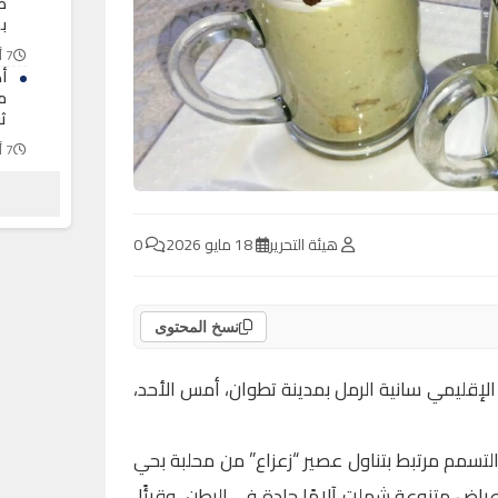
ط
ب
7 أغسطس 2026
أ
م
ث
7 أغسطس 2026
ا
ح
ج
هيئة التحرير
18 مايو 2026
0
7 أغسطس 2026
نسخ المحتوى
لإقليمي سانية الرمل بمدينة تطوان، أمس الأحد،
التسمم مرتبط بتناول عصير “زعزاع” من محلبة بحي
راض متنوعة شملت آلامًا حادة في البطن، وقيئًا،