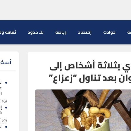
ة
حوادث
إقتصاد
رياضة
بلا حدود
ثقافة وف
 بثلاثة أشخاص إلى
أحدث ا
 بعد تناول “زعزاع”
تب
ع
ا
7 أغسطس 2026
إ
ق
7 أغسطس 2026
تف