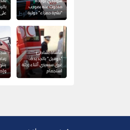
هولندي بوجدة
بمحا
مبحوث عنه بموجب
بالر
“نشرة حمراء” دولية
على 
مأساة بشاطئ
شجار
“دوفيل” بالجديدة..
زفا
غرق سبعيني أثناء رحلة
ينت
استجمام
وإصا