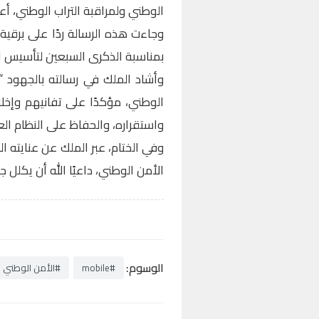
الوطني ولمراقبة التراب الوطني، أع
وجاءت هذه الرسالة ردًا على برقي
بمناسبة الذكرى السبعين لتأسيس ال
وأشاد الملك في رسالته بالجهود “ا
الوطني، مؤكدًا على تفانيهم وإخ
واستقراره، والحفاظ على النظام الع
وفي الختام، عبر الملك عن عنايته
الأمن الوطني، داعيًا الله أن يكلل
الوسوم:
#mobile
#الأمن الوطني