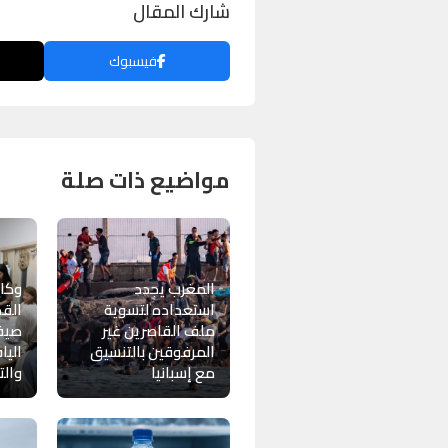
شارك المقال
فيسبوك
مواضيع ذات صلة
المغرب يجدد
وكال
استعداده لتسوية
الق
ملف القاصرين غير
صيفي
المرفوقين بالتنسيق
اليا
مع إسبانيا
والت