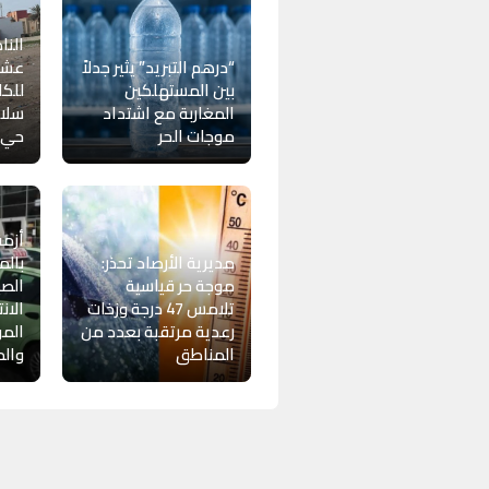
النا
“درهم التبريد” يثير جدلاً
عشوا
بين المستهلكين
للكل
المغاربة مع اشتداد
سلام
موجات الحر
حي “
أزمة
مديرية الأرصاد تحذر:
بالم
موجة حر قياسية
الصي
تلامس 47 درجة وزخات
الان
رعدية مرتقبة بعدد من
المو
المناطق
وال