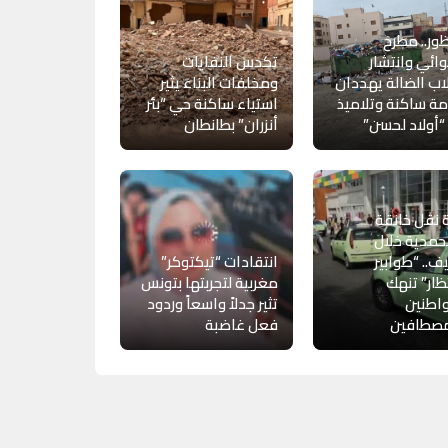
ظور.. مطرح
ئي وانتشار
تكدس النفايات
اب الضالة يهددان
ومخلفات البناء يثير
ة ساكنة وتلاميذ
استياء ساكنة حي “بئر
أولاد لحسن”
أنزران” بطانطان
 نقل خانقة
حمدية خلال
ف.. “طوابير
انتقادات “تيكتوكر”
تظار” تنهك
مغربية لتجربتها بتونس
اطنين
تثير جدلاً واسعاً وردود
مصطافين
فعل غاضبة