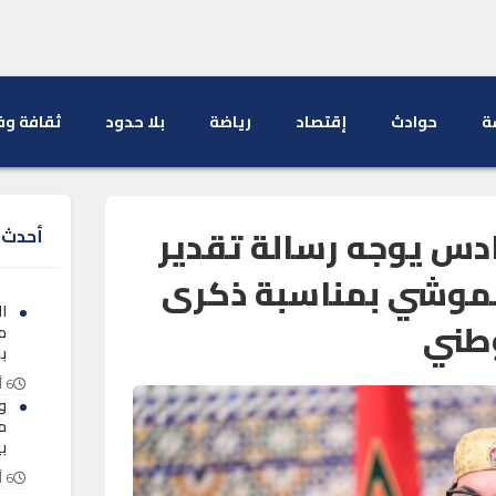
ة
حوادث
إقتصاد
رياضة
بلا حدود
ثقافة وف
دس يوجه رسالة تقدير
أحدث ا
حموشي بمناسبة ذكرى
ا
وطني
م
ب
6 أغسطس 2026
و
م
بي
6 أغسطس 2026