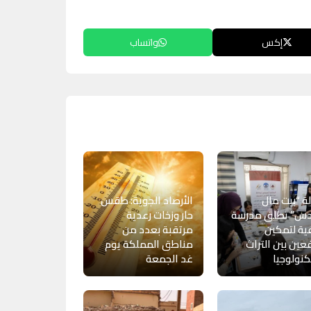
إكس
واتساب
ة “بيت مال
الأرصاد الجوية: طقس
دس” تطلق مدرسة
حار وزخات رعدية
ة لتمكين
مرتقبة بعدد من
فعين بين التراث
مناطق المملكة يوم
كنولوجيا
غد الجمعة