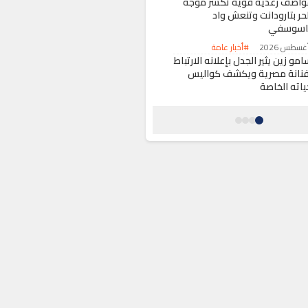
واصف رعدية قوية تكسر موجة
لحر بتارودانت وتنعش واد
اسوسفي
#أخبار عامة
مو زين يثير الجدل بإعلانه الارتباط
فنانة مصرية ويكشف كواليس
ياته الخاصة
#ثقافة وفنون
ادي برشلونة يلغي مباراته الودية
مدينة طنجة بشكل رسمي
#رياضة