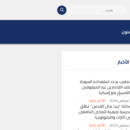
نون
لأخبار
لمغرب يجدد استعداده لتسوية
لف القاصرين غير المرفوقين
التنسيق مع إسبانيا
#أخبار عامة
كالة “بيت مال القدس” تطلق
درسة صيفية لتمكين اليافعين
ن التراث والتكنولوجيا
#أخبار عامة