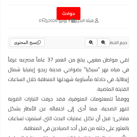
حوادث
هيئة التحرير
9 يونيو 2026
0
حجم الخط:
نسخ المحتوى
لقي مواطن مغربي يبلغ من العمر 37 عاماً مصرعه غرقاً
في مياه نهر “سيكيا” بضواحي مدينة ريجو إيميليا شمال
إيطاليا، في حادثة مأساوية شهدتها المنطقة خلال الساعات
القليلة الماضية.
ووفقاً للمعلومات المتوفرة، فقد جرفت التيارات القوية
للنهر الضحية، مما أدى إلى اختفائه عن الأنظار بشكل
مفاجئ؛ قبل أن تكلل عمليات البحث التي استمرت لساعات
بالعثور على جثته من قبل أحد الصيادين في المنطقة.