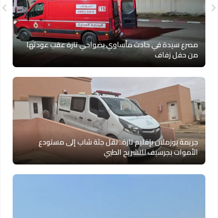
مصرع سيدة في حادث مأساوي بضواحي تازة عقب عودتها
من حفل زفاف
جريمة بوزملان بإقليم تازة.. نقل جثة شاب إلى مستودع
الأموات بجرسيف للتشريح الطبي