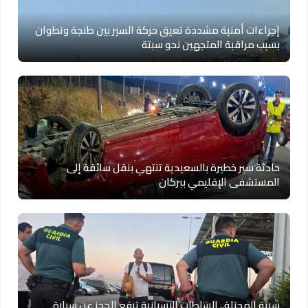
إجراءات أمنية مشددة تعيق حركة السير بين طنجة وتطوان
بسبب مراقبة المتجهين نحو سبتة
حادثة سير خطيرة بالسعيدية تنتهي بنقل سائقة إلى
المستشفى الإقليمي ببركان
سبتة المحتلة.. السلطات الإسبانية ترفع الحجز عن سيارة