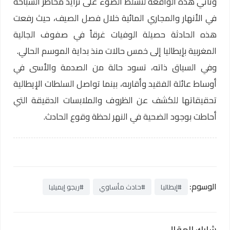
وتأتي هذه الواقعة لتسلط الضوء على تزايد مخاطر السباحة
في الأنهار والمجاري المائية خلال فصل الصيف، حيث رفعت
هذه الحادثة حصيلة الوفيات غرقاً في صفوف الجالية
المغربية بإيطاليا إلى خمس حالات منذ بداية الموسم الحالي.
وفي السياق ذاته، تسود حالة من الصدمة والأسى في
أوساط عائلة الفقيد وأقاربه، بينما تواصل السلطات الإيطالية
تحقيقاتها للكشف عن الظروف والملابسات الدقيقة التي
أحاطت بوجود الضحية في النهر لحظة وقوع الحادث.
الوسوم:
#إيطاليا
#حادث مأساوي
#ريجو إيميليا
شارك المقال