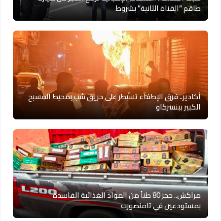
طاقم “القناة الثانية” بشروط
أكادير.. فرق الإطفاء تسيطر على حريق شب بمحيط المسبح
الكبير ببنسركاو
مراكش.. حجز 80 طناً من المواد الغذائية الفاسدة
بمستودعين في تامنصورت