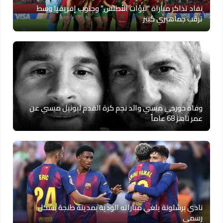
نفاد تذاكر مباراة “لبؤات الأطلس” وجنوب إفريقيا وسط
ترقب جماهيري كبير
وفاة خورخي ميسي والد نجم كرة القدم ليونيل ميسي عن
عمر ناهز 68 عاماً
نادي برشلونة يلغي مباراته الودية بمدينة طنجة بشكل
رسمي