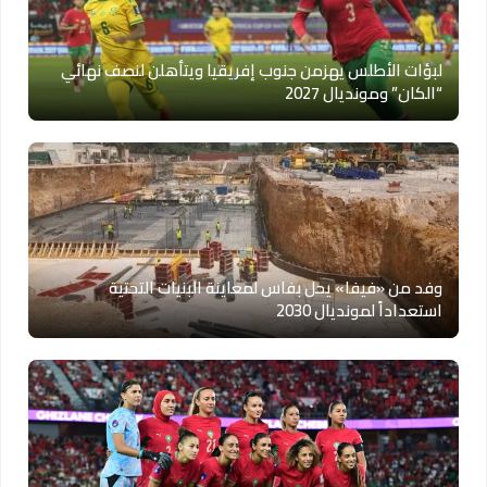
لبؤات الأطلس يهزمن جنوب إفريقيا ويتأهلن لنصف نهائي
“الكان” ومونديال 2027
وفد من «فيفا» يحل بفاس لمعاينة البنيات التحتية
استعداداً لمونديال 2030