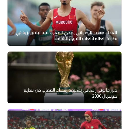
العداء محمد الرضواني يهدي المغرب ميدالية برونزية في
بطولة العالم لألعاب القوى للشباب
خبير قانوني إسباني يستبعد إقصاء المغرب من تنظيم
مونديال 2030