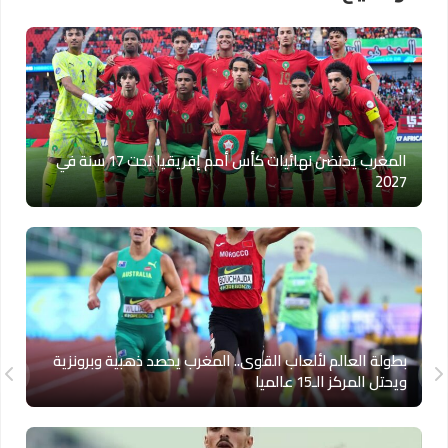
المغرب يحتضن نهائيات كأس أمم إفريقيا تحت 17 سنة في
2027
بطولة العالم لألعاب القوى.. المغرب يحصد ذهبية وبرونزية
ويحتل المركز الـ15 عالميا