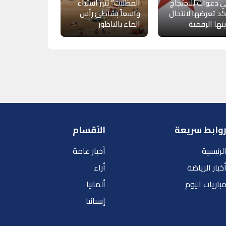
 دعوات للاحتجاج
المظلات” تثير استياء
د تعرضها لانتحال
واسعاً بشاطئ رأس
ها الرقمية
الماء بالناظور
وابط سريعة
الأقسام
لرئيسية
أخبار عامة
خبار الرياضة
أراء
باريات اليوم
ألمانيا
إسبانيا