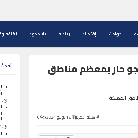
ة
حوادث
إقتصاد
رياضة
بلا حدود
ثقافة وف
و حار بمعظم مناطق
أحدث ا
ا
ب
7 أغسطس 2026
ا
ر
هيئة التحرير
18 يوليو 2024
0
ا
7 أغسطس 2026
ا