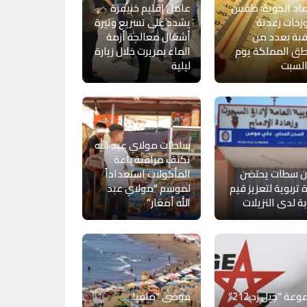
صاد الجوية: طقس
عامل إقليم خنيفرة
وزخات رعدية
يشدد على تسريع وتيرة
بة بعدد من
أشغال معالجة أزمة
طق المملكة يوم
الماء بمريرت خلال زيارة
السبت
ليلية
سلطات مولاي عبد الله
تكثف مراقبة باعة
 سطات يحتضن
المأكولات استعداداً
 تربوية لتعزيز قيم
لموسم “مولاي عبد
بة لدى النزيلات
الله أمغار”
مجموعة “جيل زد 212”
فوضى “مافيا