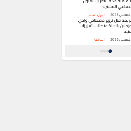
اتفاقية مكة” لتعزيز التعاون
لدفاعي المشترك
#حول العالم
ريمة قتل تروع مصطافي وادي
وزملان بتاهلة وتطالب بتعزيزات
منية
#حوادث
طاع الصيد البحري يرفع الحظر عن
مع وتسويق الصدفيات بمنطقة
ادي لاو-قاع سراس
#اقتصاد