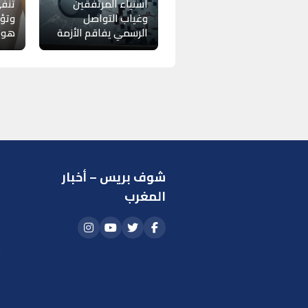
استياء المرتفقين
تنفي
وغياب التواصل
وتؤك
الرسمي يفاقم الأزمة
هويت
شوف بريس – أخبار
ر
المغرب
ا
أ
م