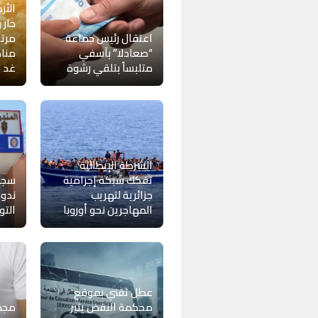
الأر
حار 
اعتقال رئيس جماعة
مرتق
“صعادلا” بآسفي
منا
متلبساً بتلقي رشوة
غد 
الشرطة الإيطالية
تفكك شبكة إجرامية
سجن
جزائرية لتهريب
ندوة
المهاجرين نحو أوروبا
التو
عطل تقني بموقع
محكمة النقض يثير