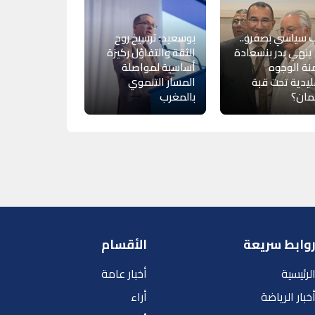
 سياسي بصفرو..
بوسعيد: ترسيخ روح
نهي بدر بنسعادة
الثقة والتفاؤل ركيزة
ة الوجوه
أساسية لمواصلة
ليدية تحت قبة
المسار التنموي
لمان؟
بالمغرب
وابط سريعة
الأقسام
لرئيسية
أخبار عامة
خبار الرياضة
أراء