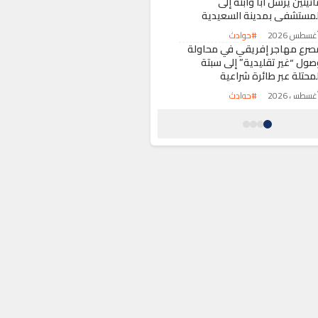
ئيتين يرسل أباً وابنه إلى
لمستشفى بمدينة السعيدية
#حوادث
صرع مهاجر إفريقي في محاولة
صول “غير تقليدية” إلى سبتة
لمحتلة عبر طائرة شراعية
#حوادث
نظمة حقوقية تكشف ظروفاً
كارثية” للقاصرين المغاربة بمركز
واء في مليلية المحتلة
#أخبار عامة