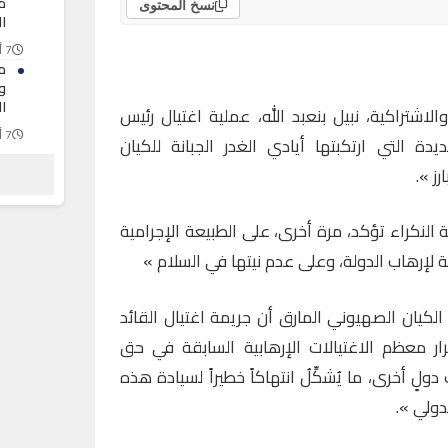
ما
نسخ المحتوى
ا
7 أغسطس 2026
م
و
ا
اشتراكية، نبيل بنعبد الله، عملية اغتيال رئيس
7 أغسطس 2026
ة التي ارتكبتها أيادي الغدر الجبانة للكيان
م
ز ».
“
إي
7 أغسطس 2026
النكراء تؤكد، مرة أخرى، على الطبيعة الإجرامية
 لإرهاب الدولة، وعلى عدم نيتها في السلام »
لكيان الصهيوني المارق أن جريمة اغتيال القائد
ر معظم الاغتيالات الإرهابية السابقة في حق
دولٍ أخرى، ما يُشكِّلُ انتهاكاً خطيراً لسيادة هذه
دولي ».