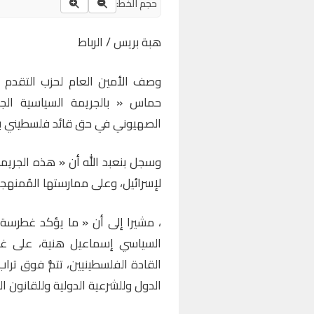
حجم الخط:
هبة بريس / الرباط
وصف الأمين العام لحزب التقدم وال
حماس « بالجريمة السياسية الجديد
الصهيوني في حق قائد فلسطيني بار
وسجل بنعبد الله أن « هذه الجريمة 
لإسرائيل، وعلى ممارستها المُمنهجة
، مشيرا إلى أن « ما يؤكد غطرسة ا
السياسي إسماعيل هنية، على غرا
القادة الفلسطينيين، تتمُّ فوق تراب 
الدول وللشرعية الدولية وللقانون ال