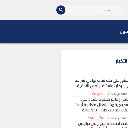
نون
لأخبار
لعثور على جثة شاب بوادي شراعة
ي بركان واستنفار أمني للتحقيق
#حوادث
امل إقليم خنيفرة يشدد على
سريع وتيرة أشغال معالجة أزمة
ماء بمريرت خلال زيارة ليلية
#أخبار عامة
ادث اصطدام مروع بين دراجتين