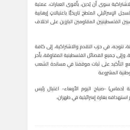
الاشتراكية سوى أن يُدين، بأقوى العبارات، عملية
ل الإسرائيلي الملطخ تاريخيًّا باغتيالاتٍ إرهابية
ين الفلسطينيين المقاومين البارزين على اختلاف
، نتوجه، في حزب التقدم والاشتراكية، إلى كافة
وإلى جميع الفصائل الفلسطينية المقاوِمَة، بأحر
مع التأكيد على ثبات موقفنا في مساندة الشعب
وطنية المشروعة
 (حماس) -صباح اليوم الأربعاء- اغتيال رئيس
استهدافه بغارة إسرائيلية في طهران،