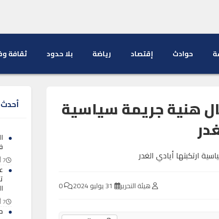
ة
حوادث
إقتصاد
رياضة
بلا حدود
ثقافة وف
.يال هنية جريمة سياسية
أحدث ا
غدر
ا
ف
7 أغسطس 2026
ع
ت
هيئة التحرير
31 يوليو 2024
0
ال
7 أغسطس 2026
ح