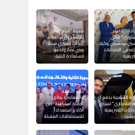
ات.. “الاتحاد
شبيبة “البام” تفتح
توري” يزكي
نقاشاً حول تداعيات
ين بوحسيني وكيلا
أحداث معبري سبتة
حته في الانتخابات
وبني نصار وتدعو
ريعية
لاستعادة الثقة
حزب الأصالة
كة الشعبية يدفع بـ
والمعاصرة يطلق
 اقتصادي” لسباق
“حملة استباقية” من
تخابات التشريعية
أكادير استعداداً
رشيد
للاستحقاقات المقبلة