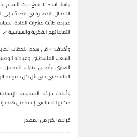
واشار انه « لا يسعُ حزبَ التقدم و
الاغتيال هذه، والتي تنضافُ إلى السج
عديدة طالَت عشرات القادة السياسي
انتماءاتهم الفكرية والسياسية ».
وأضاف: » في هذه اللحظات الحزينة
الشعب الفلسطيني وقيادته الوطنية، 
التعازي وأصدق عبارات التضامن، 
الفلسطيني حتى نيْل كل حقوقه ال
وأعلنت حركة المقاومة الإسلامية
مكتبها السياسي إسماعيل هنية إثر 
قراءة الخبر من المصدر