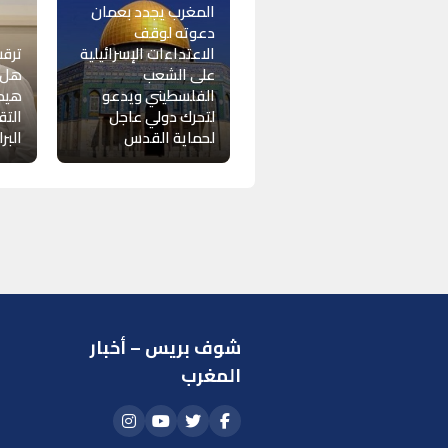
المغرب يجدد بعمان
دعوته لوقف
الاعتداءات الإسرائيلية
ترقب
على الشعب
هل ي
الفلسطيني ويدعو
هيمن
لتحرك دولي عاجل
التق
لحماية القدس
البر
شوف بريس – أخبار
ر
المغرب
ا
أ