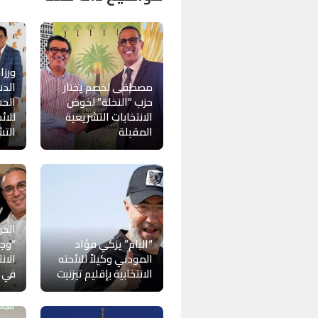
ورزاز
مصطفى لخصم يختار
الدس
حزب “النخلة” لخوض
الحس
الانتخابات التشريعية
للائ
المقبلة
التش
الحر
“البام” يزكي فؤاد
“وجه
المودني وكيلاً للائحته
الان
الانتخابية بإقليم تيزنيت
في ب