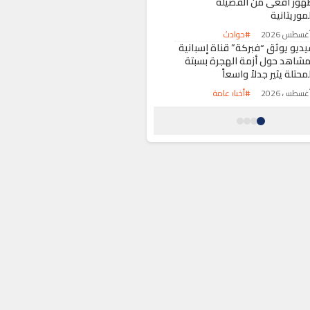
هور أفعى من الفصيلة
موريتانية
#حوادث
يديو يوثق “فبركة” قناة إسبانية
مشاهد حول أزمة الهجرة بسبتة
محتلة يثير جدلاً واسعاً
#أخبار عامة
رباط تحتضن اجتماعاً لقيادة
الفيفا” لتعزيز الحوكمة ومراجعة
لمشاريع الاستراتيجية
#رياضة