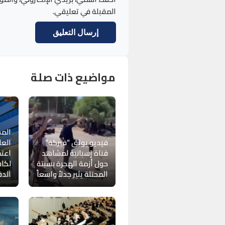
المقبلة في تعليقي.
مواضيع ذات صلة
المخ
فيديو يوثق “فبركة”
العل
قناة إسبانية لمشاهد
اعتما
حول أزمة الهجرة بسبتة
لكا
المحتلة يثير جدلاً واسعاً
الدق