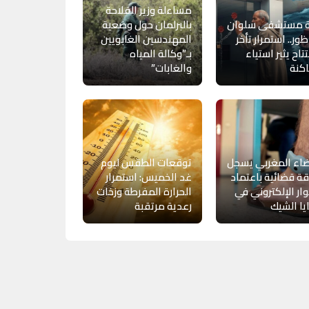
مساءلة وزير الفلاحة
ة مستشفى سلوان
بالبرلمان حول وضعية
ظور.. استمرار تأخر
المهندسين الغابويين
تتاح يثير استياء
بـ”وكالة المياه
كنة
والغابات”
اء المغربي يسجل
توقعات الطقس ليوم
ة قضائية باعتماد
غد الخميس: استمرار
ار الإلكتروني في
الحرارة المفرطة وزخات
ا الشيك
رعدية مرتقبة