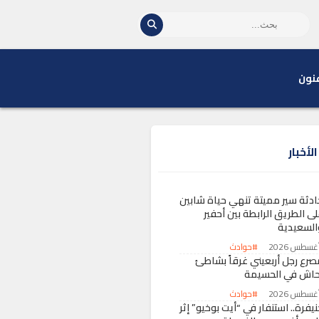
نون
لأخبار
ادثة سير مميتة تنهي حياة شابين
لى الطريق الرابطة بين أحفير
السعيدية
#حوادث
صرع رجل أربعيني غرقاً بشاطئ
حاش في الحسيمة
#حوادث
يفرة.. استنفار في “أيت بوخيو” إثر