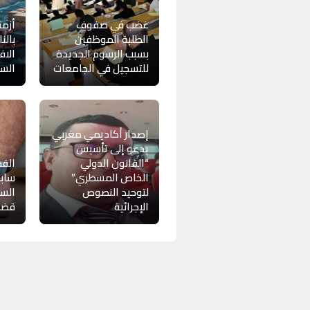
غضب في صفوف
أزم
الطلبة الموظفين
بالنا
بسبب الرسوم الجديدة
الاف
للتسجيل في الجامعات
السا
إصدار أكاديمي مغربي
يدعو إلى تأسيس
“القانون الدولي
القض
الخاص المسطري”
سابق
لتوحيد النصوص
السو
الإجرائية
قضاي