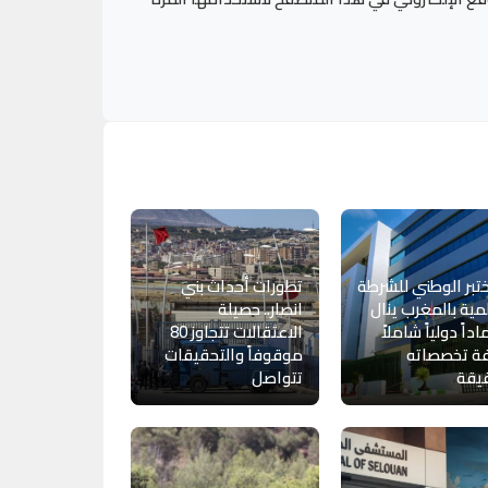
تبر الوطني للشرطة
تطورات أحداث بني
مية بالمغرب ينال
انصار.. حصيلة
داً دولياً شاملاً
الاعتقالات تتجاوز 80
فة تخصصاته
موقوفاً والتحقيقات
يقة
تتواصل