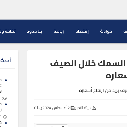
ة
حوادث
إقتصاد
رياضة
بلا حدود
ثقافة وف
ى السمك خلال الصيف
أحدث ا
سعاره
ح
ع
و
6 أغسطس 2026
م
هيئة التحرير
2 أغسطس 2024
0
ر
6 أغسطس 2026
خن