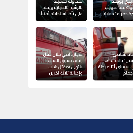
ندي بوجدة
بمحاولة تصفيته
وث عنه بموجب
بالرشق بالحجارة ويحتج
ة حمراء” دولية
على تأخر استجابته أمنياً
اة بشاطئ
شجار دامي خلال حفل
يل” بالجديدة..
زفاف بسوق السبت
سبعيني أثناء رحلة
ينتهي بمقتل شاب
جمام
وإصابة ثلاثة آخرين