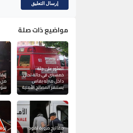
مواضيع ذات صلة
العثور على جثة
خمسيني في حالة تحلل
إنقا
داخل منزله بفاس
من ا
يستنفر المصالح الأمنية
سواح
مفاتيح مزورة تقود
توق