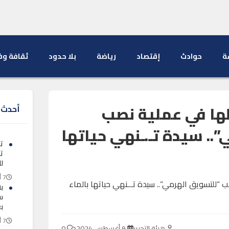
ة
حوادث
إقتصاد
رياضة
بلا حدود
ثقافة وف
ا في عملية نصب
أحدث ا
.. سيدة تـ.ـنهي حياتها
ت
ت
ل
7 أغسطس 2026
ب
س
ب
7 أغسطس 2026
هيئة التحرير
9 أغسطس 2024
0