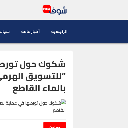
الرئيسية
أخبار عامة
سياس
شكوك حول تورطه
“للتسويق الهرمي”
بالماء القاطع
حوادث