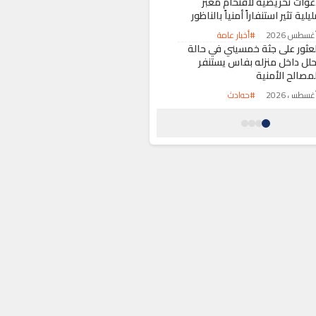
عوات تحريضية لاقتحام معبر
يلية تثير استنفاراً أمنياً بالناظور
#أخبار عامة
لعثور على جثة خمسيني في حالة
حلل داخل منزله بفاس يستنفر
لمصالح الأمنية
#حوادث
زايد شكاوى المرتفقين
ـ”مقاطعة الأطلس” في فاس
ضع أداء القيادة تحت مجهر ولاية
لجهة
#أخبار عامة