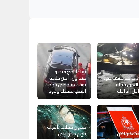
تفاعلًا مع فيديو
ذ طاقم مركب صيد
متداول.. أمن طنجة
لغرق قبالة
يوقف شخصين بتهمة
ل الداخلة
النصب بمحطة وقود
ممون حفلات بأصيلة
يف مواطن
يتهم مجهولين