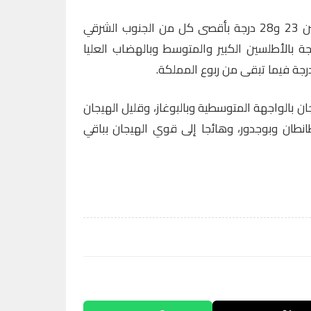
وستتراوح درجات الحرارة الدنيا ما بين 23 و28 درجة بأقصى كل من الجنوب الشرقي
 البلاد، وما بين 10 و15 درجة بالأطلسين الكبير والمتوسط وبالهضاب العليا
ان بالواجهة المتوسطية وبالبوغاز، وقليل الهيجان
نطان وبوجدور، وهائجا إلى قوي الهيجان بباقي