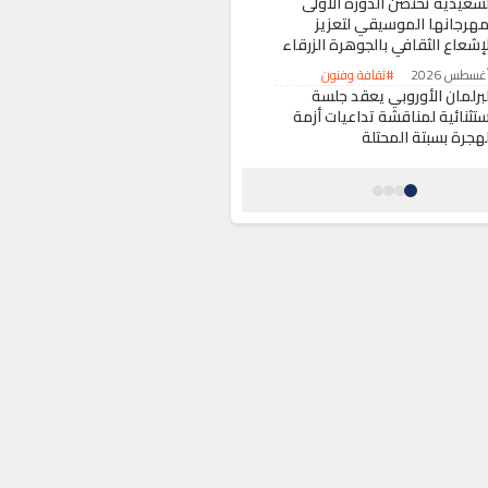
لسعيدية تحتضن الدورة الأولى
مهرجانها الموسيقي لتعزيز
لإشعاع الثقافي بالجوهرة الزرقاء
#ثقافة وفنون
لبرلمان الأوروبي يعقد جلسة
ستثنائية لمناقشة تداعيات أزمة
لهجرة بسبتة المحتلة
#حول العالم
عبئة برية وجوية متواصلة لإخماد
ريق غابوي بإقليم الصويرة
#حوادث