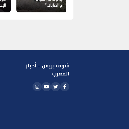
والغابات”
الإجر
شوف بريس – أخبار
ر
المغرب
ا
أ
م