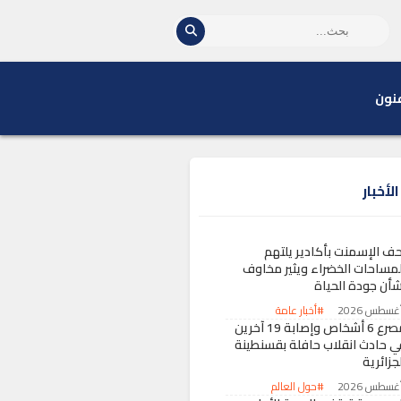
نون
لأخبار
حف الإسمنت بأكادير يلتهم
لمساحات الخضراء ويثير مخاوف
شأن جودة الحياة
#أخبار عامة
مصرع 6 أشخاص وإصابة 19 آخرين
ي حادث انقلاب حافلة بقسنطينة
جزائرية
#حول العالم