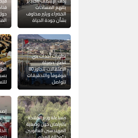
زحف الإسمنت بأكادير
فيدي
يلتهم المساحات
قناة
الخضراء ويثير مخاوف
حول 
بشأن جودة الحياة
المح
تطورات أحداث بني
انصار.. حصيلة
غضب
الاعتقالات تتجاوز 80
الطل
موقوفاً والتحقيقات
بسبب
تتواصل
للتس
إصدا
مساءلة وزير الفلاحة
يدع
بالبرلمان حول وضعية
“الق
المهندسين الغابويين
الخ
بـ”وكالة المياه
لتوح