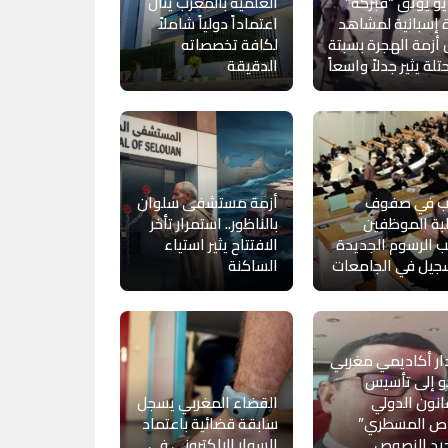
و يوثق “فبركة”
العلمية بالمغرب ينال
 إسبانية لمشاهد
اعتماداً دولياً شاملاً
أزمة الهجرة بسبتة
لكافة تخصصاته
تلة يثير جدلاً واسعاً
الدقيقة
 في صفوف
أزمة مستشفى سلوان
بة الموظفين
بالناظور.. استمرار تأخر
 الرسوم الجديدة
الافتتاح يثير استياء
جيل في الجامعات
الساكنة
ر أكاديمي مغربي
و إلى تأسيس
انون الدولي
القضاء المغربي يسجل
اص المسطري”
سابقة قضائية باعتماد
يد النصوص
السوار الإلكتروني في