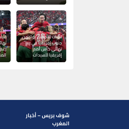
إقبا
لبؤات الأطلس يواجهن
قياس
جنوب إفريقيا في ربع
نهائ
نهائي كأس أمم
رغم
إفريقيا للسيدات
الم
شوف بريس – أخبار
ر
المغرب
ا