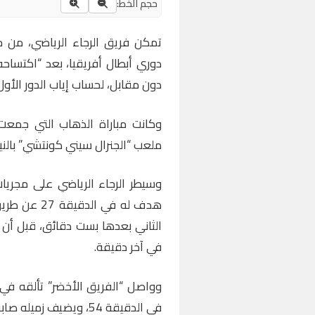
حجم الخط:
تمكن فريق الرجاء الرياضي، من حس
دوري أبطال أفريقيا، بعد “اكتسا
دون مقابل، لحساب إياب الدور الأول
وكانت مباراة الذهاب التي جمعت
ملعب “الجنرال سيني كونتشي” بالنيجر، 
وسيطر الرجاء الرياضي على مجريات
هدف له في ا
الثاني بعدها بست دقائق، قبل أ
في آخر دقيقة.
وواصل “الفريق الأخضر” تألقه في 
في الدقيقة 54، ويضيف زميله صابر بوغرين في الدقيقة 67.