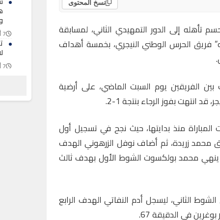
س
نسخ المحتوى
ه
و
م تأهله إلى الدور التمهيدي الثاني، لمسابقة
7 أغسطس 2026
حه” فريق الحرس الوطني النيجري، بخمسة أهداف
ت
ل
.
7 أغسطس 2026
ش
 بين الفريقين يوم السبت الماضي، على أرضية
ا
ثل
قد انتهت بفوز الرجاء بنتجة 1-2.
7 أغسطس 2026
 المباراة منذ بدايتها، حيث نجح في تسجيل أول
لدقيقة 27 عن طريق محمد زريدة، ثم أضاف نوفل الزرهوني الهدف
ن ينهي محمد بولكسوت الشوط الأول بهدف ثالث
الشوط الثاني، ليسجل أدم النفاتي الهدف الرابع