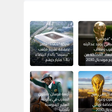
 “فوكس”
باني يجدد عدائيته
شركة “TGCC” تظفر
رب ويطالب
بصفقة تشييد ملعب
بعاد المملكة من
“تيسيما” بالدار البيضاء
 مونديال 2030
بـ1.8 مليار درهم
ا” ينفي منح
أربعة فرسان يمثلون
رب وعوداً
المغرب في بطولة
ضافة نهائي
العالم للفروسية
ال 2030
بألمانيا