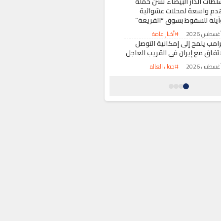
لطات الدار البيضاء تشن حملة
دم واسعة لمحلات عشوائية
آيلة للسقوط بسوق “القريعة”
#أخبار عامة
رامب يلمح إلى إمكانية التوصل
اتفاق مع إيران في القريب العاجل
#حول العالم
جار دامي خلال حفل زفاف بسوق
لسبت ينتهي بمقتل شاب وإصابة
اثة آخرين
#حوادث