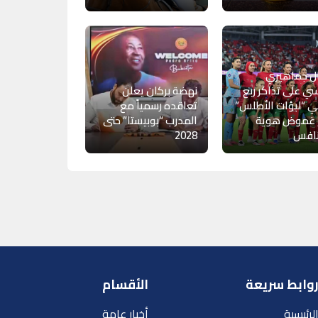
ل جماهيري
ي على تذاكر ربع
نهضة بركان يعلن
ي “لبؤات الأطلس”
تعاقده رسمياً مع
 غموض هوية
المدرب “بوبيستا” حتى
نافس
2028
وابط سريعة
الأقسام
لرئيسية
أخبار عامة