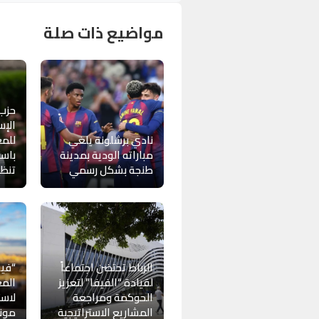
مواضيع ذات صلة
حزب
الإس
نادي برشلونة يلغي
للمغ
مباراته الودية بمدينة
باست
طنجة بشكل رسمي
تنظيم
الرباط تحتضن اجتماعاً
“فيف
لقيادة “الفيفا” لتعزيز
المغ
الحوكمة ومراجعة
لاست
المشاريع الاستراتيجية
موندي