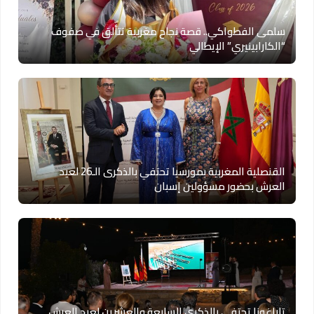
سلمى الفطواكي.. قصة نجاح مغربية تتألق في صفوف
“الكارابينيري” الإيطالي
القنصلية المغربية بمورسيا تحتفي بالذكرى الـ26 لعيد
العرش بحضور مسؤولين إسبان
تاراغونا تحتفي بالذكرى السابعة والعشرين لعيد العرش