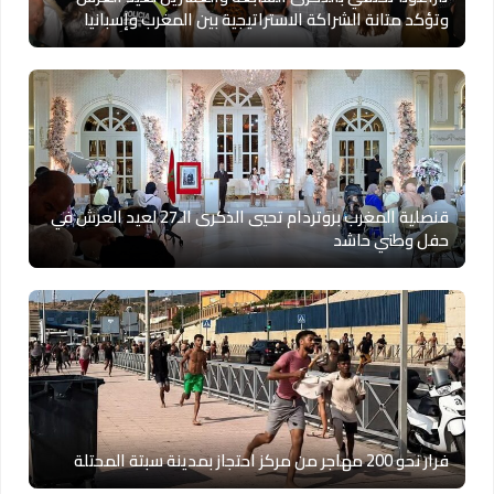
وتؤكد متانة الشراكة الاستراتيجية بين المغرب وإسبانيا
قنصلية المغرب بروتردام تحيي الذكرى الـ27 لعيد العرش في
حفل وطني حاشد
فرار نحو 200 مهاجر من مركز احتجاز بمدينة سبتة المحتلة