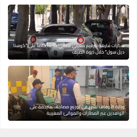
سيارات فارهة بترقيم مغربي تضفي طابعاً خاصاً على “كوستا
ديل سول” خلال ذروة الصيف
وزارة الأوقاف تشرع في توزيع مصاحف مترجمة على
الوافدين عبر المطارات والموانئ المغربية