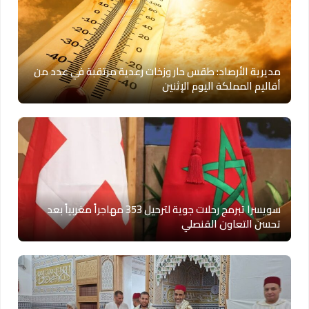
مديرية الأرصاد: طقس حار وزخات رعدية مرتقبة في عدد من
أقاليم المملكة اليوم الإثنين
سويسرا تبرمج رحلات جوية لترحيل 353 مهاجراً مغربياً بعد
تحسن التعاون القنصلي