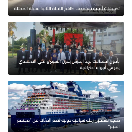
تضييقات أمنية تستهدف طاقم القناة الثانية بسبتة المحتلة
تأمين احتفالات عيد العرش بعين السبع والحي المحمدي
يمر في أجواء احترافية
طنجة تستقبل رحلة سياحية دولية تضم المئات من “مجتمع
الميم”