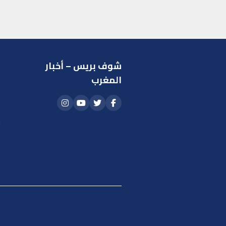
شوف بريس – أخبار
ر
المغرب
ا
أ
م