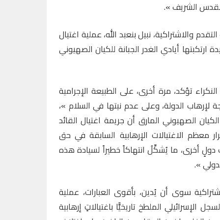
لقدس الشريف ».
التقدم والاشتراكية، نبيل بنعبد الله، عملية اغتيال
ارتكبتها أيادي الغدر الجبانة للكيان الصهيوني
 النكراء تؤكد، مرة أخرى، على الطبيعة الإجرامية
ة لإرهاب الدولة، وعلى عدم نيتها في السلام »،
كيان الصهيوني المارق أن جريمة اغتيال القائد
ر معظم الاغتيالات الإرهابية السابقة في حق
دولٍ أخرى، ما يُشكِّلُ انتهاكاً خطيراً لسيادة هذه
دولي ».
اشتراكية سوى أن يُدين، بأقوى العبارات، عملية
ل الإسرائيلي الملطخ تاريخيًّا باغتيالاتٍ إرهابية