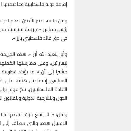
إقامة دولة فلسطينية وعاصمتها ا
ومن جانبه، اعتبر الأمين العام لحزب 
رئيس حماس « جريمة سياسية جديدة 
في حق قائد فلسطيني بارز ».
وأبرز بنعبد الله أن « هذه الجريمة
لإسرائيل، وعلى ممارستها المُمنهج
مشيرا إلى أن « ما يؤكد غطرسة ال
السياسي إسماعيل هنية، على غرا
القادة الفلسطينيين، تتمُّ فوق تراب 
الدول وللشرعية الدولية وللقانون ال
وقال: « لا يسعُ حزبَ التقدم وال
الاغتيال هذه، والتي تنضافُ إلى السج