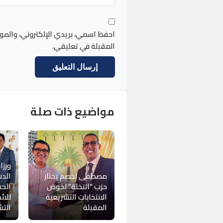
احفظ اسمي، بريدي الإلكتروني، والمو
المقبلة في تعليقي.
مواضيع ذات صلة
ورزاز
مصطفى لخصم يختار
الدس
حزب “النخلة” لخوض
الحس
الانتخابات التشريعية
للائ
المقبلة
التش