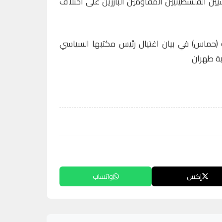
ين الفلسطينيين المقاومين البارزين على اختلاف
 (حماس) في بيان اغتيال رئيس مكتبها السياسي
ية طهران
إكس
واتساب