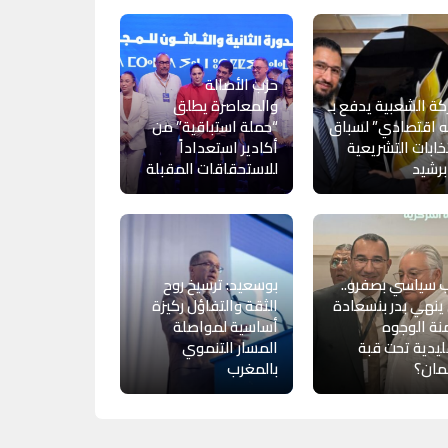
حزب الأصالة
كة الشعبية يدفع بـ
والمعاصرة يطلق
 اقتصادي” لسباق
“حملة استباقية” من
تخابات التشريعية
أكادير استعداداً
رشيد
للاستحقاقات المقبلة
 سياسي بصفرو..
بوسعيد: ترسيخ روح
نهي بدر بنسعادة
الثقة والتفاؤل ركيزة
ة الوجوه
أساسية لمواصلة
ليدية تحت قبة
المسار التنموي
لمان؟
بالمغرب