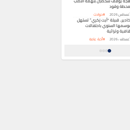
نجة يوقف شخصين بتهمة النصب
محطة وقود
#حوادث
كادير.. قبيلة “آيت زكري” تستهل
وسمها السنوي باحتفالات
قافية وتراثية
#أخبار عامة
لدار البيضاء تستعد لتعزيز أسطول
افلات النقل الحضري بتمويل بنكي
ديد
#أخبار عامة