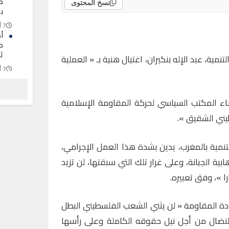
ط
نسخ المحتوى
ب
7 أغسطس 2026
أ
م
ث
مية، عبد الإله بنكيران، اغتيال هنية بـ « العملية
7 أغسطس 2026
ا
ح
ج
اء المكتب السياسي لحركة المقاومة الإسلامية
7 أغسطس 2026
ني الشقيق ».
لتنمية بالمغرب، يدين بشدة هذا العمل الإجرامي،
ية الجبانة، وعلى غرار تلك التي سبقتها، لن تزيد
ا »، وفق تعبيره.
دة المقاومة « لن يثني الشعب الفلسطيني البطل
لنضال من أجل نيل حقوقه الكاملة وعلى رأسها