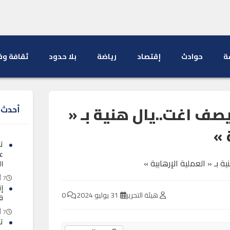
ة
حوادث
إقتصاد
رياضة
بلا حدود
ثقافة وف
 يصف اغت..يال هنية بـ «
أحدث ا
 »
تب
ع
ا
7 أغسطس 2026
إ
هيئة التحرير
31 يوليو 2024
0
ق
7 أغسطس 2026
تف