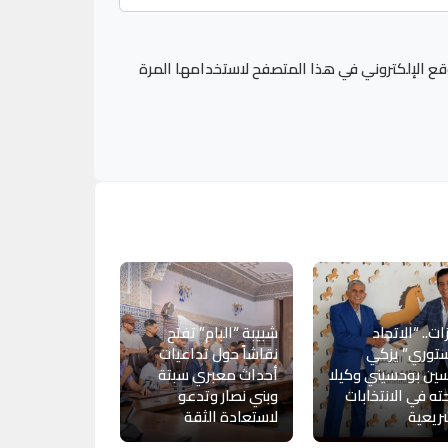
قع الإلكتروني في هذا المتصفح لاستخدامها المرة
ات.. “الاتحاد
شبيبة “البام” تفتح
توري” يزكي
نقاشاً حول تداعيات
ين بوحسيني وكيلا
أحداث معبري سبتة
حته في الانتخابات
وبني نصار وتدعو
ريعية
لاستعادة الثقة