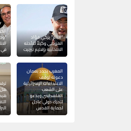
الحر
“البام” يزكي فؤاد
“وجه
المودني وكيلاً للائحته
الان
الانتخابية بإقليم تيزنيت
في ب
المغرب يجدد بعمان
دعوته لوقف
الاعتداءات الإسرائيلية
ترقب
على الشعب
هل ي
الفلسطيني ويدعو
هيمن
لتحرك دولي عاجل
التق
لحماية القدس
البر