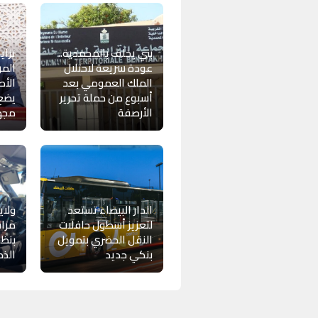
بني يخلف بالمحمدية..
تزاي
عودة سريعة لاحتلال
المر
الملك العمومي بعد
الأ
أسبوع من حملة تحرير
يضع 
الأرصفة
مجهر
الدار البيضاء تستعد
ولاي
لتعزيز أسطول حافلات
مراق
النقل الحضري بتمويل
بنظا
بنكي جديد
الذك