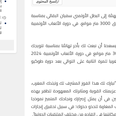
نسخ المحتوى
ب
ا
ئة إلى البطل الأولمبي سفيان البقالي بمناسبة
7 أغسطس 2026
تتويجه بالميدالية الذهبية في سباق 3000 متر موانع، في دورة الألعاب الأولمبية
ت
ت
ل
7 أغسطس 2026
سعدنا أن نبعث لك بأحر تهانئنا بمناسبة تتويجك
ب
س
بالميدالية الذهبية في سباق 3000 متر موانع في دورة الألعاب الأولمبية 2024
ب
بيا للمرة الثانية على التوالي بعد دورة طوكيو
7 أغسطس 2026
بارك لك هذا الفوز المشرف لك ولبلدك المغرب،
عزيمتك القوية ومثابرتك المعهودة للظفر بهذه
ملين في أن يمثل إصرارك ونجاحك المتميز نموذجا
ب المغاربة للحذو حذوك؛ في سبيل تحقيق إنجازات
انتها في القادم من مختلف الملتقيات الدولية”.