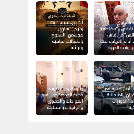
د شكاوى
أكادير.. قبيلة “آيت
تفقين بـ”مقاطعة
زكري” تستهل
طلس” في فاس
موسمها السنوي
أداء القيادة تحت
باحتفالات ثقافية
 ولاية الجهة
وتراثية
ة أمن طنجة تعزز
وزارة الأوقاف توحد
بتها الميدانية
خطبة الجمعة حول قيم
م “الدوريات
المواطنة والحقوق
ية”
والواجبات بالمملكة