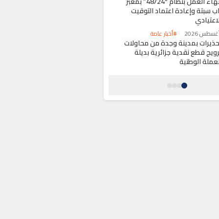
إنهاء العمل بنظام “48/24” بمعبر
اب سبتة وإعادة اعتماد التوقيت
لاعتيادي
#أخبار عامة
حذيرات بمدينة وجدة من محاولات
رويج قطع نقدية جزائرية بديلة
لعملة الوطنية
#أخبار عامة
ني يخلف بالمحمدية.. عودة
ريعة لاحتلال الملك العمومي
عد أسبوع من حملة تحرير الأرصفة
#أخبار عامة