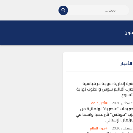
نون
لأخبار
شرة إنذارية: موجة حر قياسية
ضرب أقاليم سوس والجنوب نهاية
لأسبوع
#أخبار عامة
صريحات “عنصرية” لبرلمانية من
زب “فوكس” تثير غضبا واسعا في
برلمان الإسباني
#حول العالم