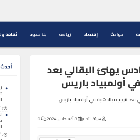
ة
حوادث
إقتصاد
رياضة
بلا حدود
ثقافة وف
دس يهنئ البقالي بعد
أحدث ا
في أولمبياد باريس
ن
ت
ا
7 أغسطس 2026
ت
هيئة التحرير
8 أغسطس 2024
0
ح
ال
7 أغسطس 2026