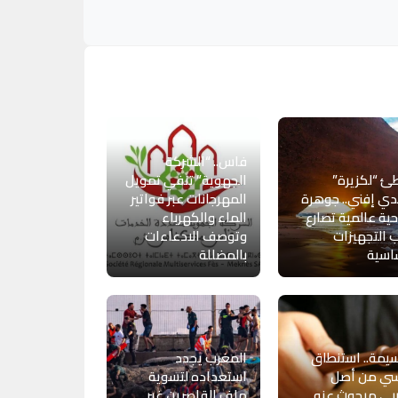
فاس.. “الشركة
 “لكزيرة”
الجهوية” تنفي تمويل
ي إفني.. جوهرة
المهرجانات عبر فواتير
ية عالمية تصارع
الماء والكهرباء
 التجهيزات
وتوصف الادعاءات
اسية
بالمضللة
يمة.. استنطاق
المغرب يجدد
سي من أصل
استعداده لتسوية
بي مبحوث عنه
ملف القاصرين غير