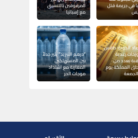
ا في جريمة قتل
المرفوقين بالتنسيق
يس
مع إسبانيا
صاد الجوية: طقس
وزخات رعدية
“درهم التبريد” يثير جدلاً
بة بعدد من
بين المستهلكين
طق المملكة يوم
المغاربة مع اشتداد
الجمعة
موجات الحر