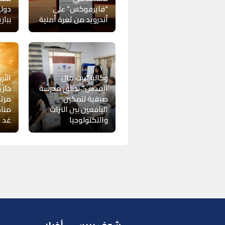
“فايرفوكس” على
دولي
أندرويد من ثغرة أمنية
ببار
وكالة “بيت مال
الأر
القدس” تطلق مدرسة
حار 
صيفية لتمكين
مرتق
اليافعين بين التراث
منا
والتكنولوجيا
غد 