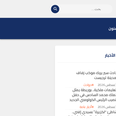
نون
لأخبار
ادث سير يربك موكب زفاف
مدينة ترجيست
#حوادث
تعليمات ملكية.. بوريطة يمثل
لملك محمد السادس في حفل
نصيب الرئيس الكولومبي الجديد
#أخبار عامة
اطئ “لكزيرة” بسيدي إفني..