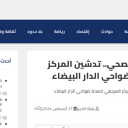
ة
حوادث
إقتصاد
رياضة
بلا حدود
ثقافة وف
صحي.. تدشين المركز
أحدث ا
احي الدار البيضاء
ح
ب
7 أغسطس 2026
ب
ا
هيئة التحرير
21 أغسطس 2024
0
ت
7 أغسطس 2026
ش