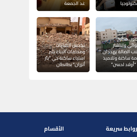
كنولوجيا
غد الجمعة
ظور.. مطرح
ئي وانتشار
تكدس النفايات
اب الضالة يهددان
ومخلفات البناء يثير
ة ساكنة وتلاميذ
استياء ساكنة حي “بئر
أولاد لحسن”
أنزران” بطانطان
وابط سريعة
الأقسام