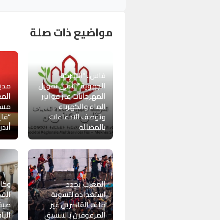
مواضيع ذات صلة
فاس.. “الشركة
الجهوية” تنفي تمويل
مدير
المهرجانات عبر فواتير
المع
الماء والكهرباء
مست
وتوصف الادعاءات
“فا
بالمضللة
أندر
المغرب يجدد
وكال
استعداده لتسوية
الق
ملف القاصرين غير
صيفي
المرفوقين بالتنسيق
اليا