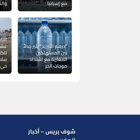
مع إسبانيا
والت
النا
“درهم التبريد” يثير جدلاً
عشوا
بين المستهلكين
للكل
المغاربة مع اشتداد
سلام
موجات الحر
حي “
شوف بريس – أخبار
ر