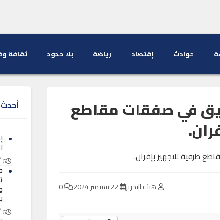
ة
حوادث
إقتصاد
رياضة
بلا حدود
ثقافة وف
يق في صفقات مقاطع
أحدث ا
ران.
ا
6 أغسطس 2026
ف
ت
هيئة التحرير
22 سبتمبر 2024
0
و
ب
6 أغسطس 2026