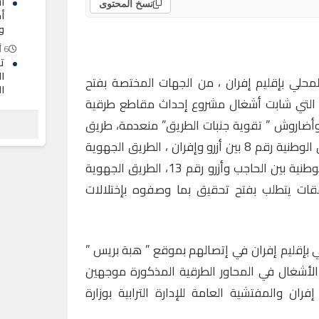
ا
نسخ المحتوى
أ
و
6 أغسطس 2026
ت
ا
محلي بإقليم إفران ، من الجهات المختصة بفتح
ال
 التي شابت أشغال مشروع إحداث مقاطع طرقية
6 أغسطس 2026
أضاروش ” تقوية جنبات الطريق” منعدمة، طريق
م
م
المحمية “تقوية الأرصفة “، الطريق الوطنية رقم 8 بين أزرو وإفران ، الطريق الجهوية
أ
بين رأس الماء وإفران ، والطريق الوطنية بين الحاجب وأزرو رقم 13، الطريق الجهوية
6 أغسطس 2026
فقات يتطلب بفتح تحقيق بما وصفوه بإختلالات
بإقليم إفران في إتصالهم بموقع ” هبة بريس ”
الأشغال في المحاور الطرقية المذكورة موجهين
ان والمفتشية العامة للإدارة الترابية بوزارة