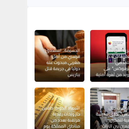
ية أمن نظم
الحسيمة.. استنطاق
لومات تحذر
فرنسي من أصل
خدمي
مغربي مبحوث عنه
يرفوكس” على
دوليا في جريمة قتل
ويد من ثغرة أمنية
بباريس
ة “بيت مال
الأرصاد الجوية: طقس
دس” تطلق مدرسة
حار وزخات رعدية
ة لتمكين
مرتقبة بعدد من
فعين بين التراث
مناطق المملكة يوم