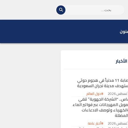
نون
لأخبار
إصابة 11 مدنياً في هجوم حوثي
ستهدف مدينة نجران السعودية
#حول العالم
اس.. “الشركة الجهوية” تنفي
مويل المهرجانات عبر فواتير الماء
الكهرباء وتوصف الادعاءات
المضللة
#أخبار عامة