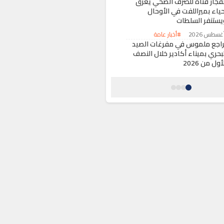
نفجار قناة للصرف الصحي يغرق
حياء بميراللفت في الأوحال
يستنفر السلطات
#أخبار عامة
راجع ملموس في مفرغات الصيد
لبحري بميناء أكادير خلال النصف
أول من 2026
#اقتصاد
ديرية أمن نظم المعلومات تحذر
ستخدمي “فايرفوكس” على
ندرويد من ثغرة أمنية
#أخبار عامة