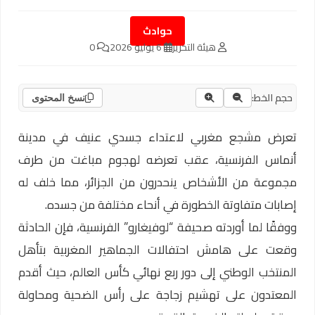
حوادث
هيئة التحرير
6 يوليو 2026
0
حجم الخط:
نسخ المحتوى
تعرض مشجع مغربي لاعتداء جسدي عنيف في مدينة
أنماس الفرنسية، عقب تعرضه لهجوم مباغت من طرف
مجموعة من الأشخاص ينحدرون من الجزائر، مما خلف له
إصابات متفاوتة الخطورة في أنحاء مختلفة من جسده.
ووفقًا لما أوردته صحيفة “لوفيغارو” الفرنسية، فإن الحادثة
وقعت على هامش احتفالات الجماهير المغربية بتأهل
المنتخب الوطني إلى دور ربع نهائي كأس العالم، حيث أقدم
المعتدون على تهشيم زجاجة على رأس الضحية ومحاولة