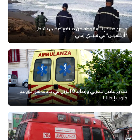
مصرع صياد إثر سقوطه من مرتفع صخري بشاطئ
“أركسيس” في سيدي إفني
مصرع عامل مغربي وإصابة 8 آخرين في حادثة سير مروعة
جنوب إيطاليا