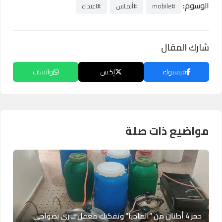
الوسوم:
#mobile
#أنماس
#اعتداء
شارك المقال
فيسبوك
إكس
واتساب
مواضيع ذات صلة
حجز 4 أطنان من “الماحيا” وتفكيك معمل سري بضواحي