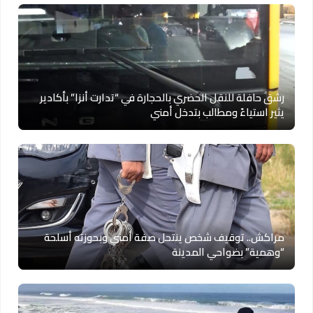
رشق حافلة للنقل الحضري بالحجارة في “تدارت أنزا” بأكادير
يثير استياءً ومطالب بتدخل أمني
مراكش.. توقيف شخص ينتحل صفة أمني وبحوزته أسلحة
“وهمية” بضواحي المدينة