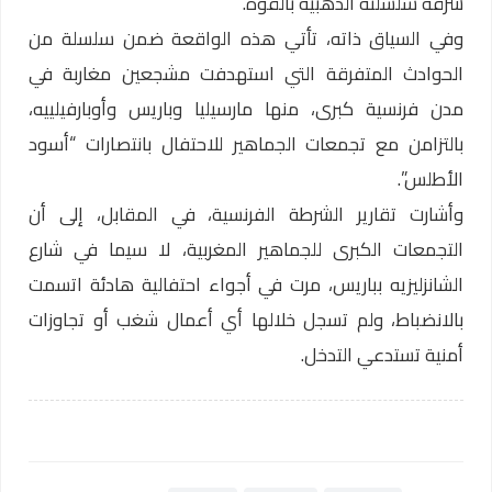
سرقة سلسلته الذهبية بالقوة.
وفي السياق ذاته، تأتي هذه الواقعة ضمن سلسلة من
الحوادث المتفرقة التي استهدفت مشجعين مغاربة في
مدن فرنسية كبرى، منها مارسيليا وباريس وأوبارفيلييه،
بالتزامن مع تجمعات الجماهير للاحتفال بانتصارات “أسود
الأطلس”.
وأشارت تقارير الشرطة الفرنسية، في المقابل، إلى أن
التجمعات الكبرى للجماهير المغربية، لا سيما في شارع
الشانزليزيه بباريس، مرت في أجواء احتفالية هادئة اتسمت
بالانضباط، ولم تسجل خلالها أي أعمال شغب أو تجاوزات
أمنية تستدعي التدخل.