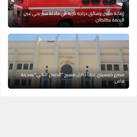
إصابة مسن وسائق دراجة نارية في حادثة سير بحي عين
الرحمة بطانطان
مصرع خمسيني غرقاً داخل مسبح “الحسن الثاني” بمدينة
فاس