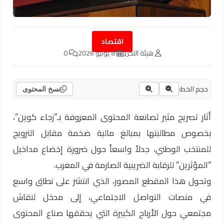
اقتصاد
هيئة التحرير
8 يوليو 2026
0
حجم الخط:
نسخ المحتوى
أثار تصريح مثير لصانعة المحتوى المعروفة بـ”رجاء كوين”،
بخصوص مطالبتها بمبالغ مالية ضخمة مقابل الترويج
للمنتخب الوطني، جدلاً واسعاً حول ضرورة إخضاع مداخيل
“المؤثرين” للرقابة الضريبية الصارمة في المغرب.
وتحول هذا المقطع المصور، الذي انتشر على نطاق واسع
في منصات التواصل الاجتماعي، إلى مدخل لنقاش
مجتمعي حول الأرباح الكبيرة التي يحققها صناع المحتوى