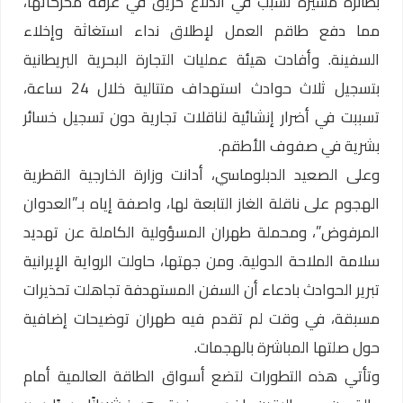
بطائرة مسيرة تسبب في اندلاع حريق في غرفة محركاتها،
مما دفع طاقم العمل لإطلاق نداء استغاثة وإخلاء
السفينة. وأفادت هيئة عمليات التجارة البحرية البريطانية
بتسجيل ثلاث حوادث استهداف متتالية خلال 24 ساعة،
تسببت في أضرار إنشائية لناقلات تجارية دون تسجيل خسائر
بشرية في صفوف الأطقم.
وعلى الصعيد الدبلوماسي، أدانت وزارة الخارجية القطرية
الهجوم على ناقلة الغاز التابعة لها، واصفة إياه بـ”العدوان
المرفوض”، ومحملة طهران المسؤولية الكاملة عن تهديد
سلامة الملاحة الدولية. ومن جهتها، حاولت الرواية الإيرانية
تبرير الحوادث بادعاء أن السفن المستهدفة تجاهلت تحذيرات
مسبقة، في وقت لم تقدم فيه طهران توضيحات إضافية
حول صلتها المباشرة بالهجمات.
وتأتي هذه التطورات لتضع أسواق الطاقة العالمية أمام