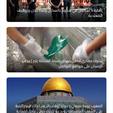
إصابة 4 أشخاص في هجوم بالسكين وسط لندن وتوقيف
المعتدية
سلوك حضاري لطفل مهاجر بسبتة المحتلة يثير إعجاب
الإسبان على مواقع التواصل
المغرب يجدد بعمان دعوته لوقف الاعتداءات الإسرائيلية
على الشعب الفلسطيني ويدعو لتحرك دولي عاجل لحماية