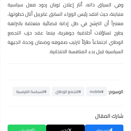
وفي السياق ذاته، أثار إعلان لوبان ردود فعل سياسية
متباينة، حيث انتقد رئيس الوزراء السابق غابرييل أتال خطوتها،
معتبراً أن الترشح في ظل إدانة قضائية متعلقة بالنزاهة
يطرح تساؤلات أخلاقية جوهرية، بينما عقد حزب التجمع
الوطني اجتماعاً طارئاً لترتيب صفوفه وضمان وحدة الجبهة
السياسية قبل بدء المنافسة الانتخابية.
الوسوم:
#mobile
#التجمع الوطني
#السياسة الفرنسية
شارك المقال
فيسبوك
إكس
واتساب