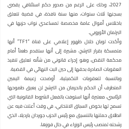
2027، وذلك على الرغم من صدور حكم استئنافي يقضي
بسجنها ثلاث سنوات، منها سنة نافذة، في قضية تتعلق
باختلاس أموال عامة مخصصة لمساعدي نواب حزبها في
البرلمان الأوروبي.
وأكدت لوبان خلال ظهور إعلامي على قناة “TF1” أنها
متمسكة بقرار الترشح، مشيرة إلى أنها ستقدم طعناً أمام
محكمة النقض، وهو إجراء قانوني من شأنه تعليق تنفيذ
العقوبات الصادرة بحقها إلى حين البت النهائي في القضية.
وبالنسبة للعقوبات التكميلية، أوضحت زعيمة اليمين
المتطرف أن الحكم بالحرمان من الترشح لن يعيق طموحها
الرئاسي، معتبرة أنها استوفت بالفعل الشروط القانونية التي
تسمح لها بخوض السباق الانتخابي، في وقت أعلنت فيه عن
انطلاق حملتها بالتنسيق مع رئيس الحزب جوردان بارديلا، الذي
رشحته لمنصب رئيس الوزراء في حال فوزها.